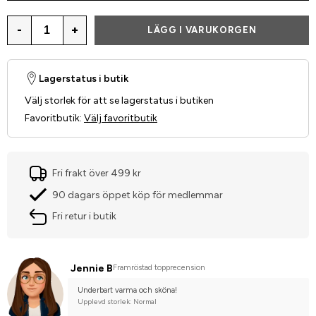
-
+
LÄGG I VARUKORGEN
Lagerstatus i butik
Välj storlek för att se lagerstatus i butiken
Favoritbutik
:
Välj favoritbutik
Fri frakt över 499 kr
90 dagars öppet köp för medlemmar
Fri retur i butik
Jennie B
Framröstad topprecension
Underbart varma och sköna!
Upplevd storlek: Normal