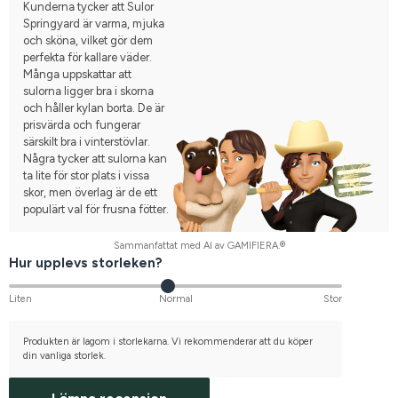
Kunderna tycker att Sulor
Springyard är varma, mjuka
och sköna, vilket gör dem
perfekta för kallare väder.
Många uppskattar att
sulorna ligger bra i skorna
och håller kylan borta. De är
prisvärda och fungerar
särskilt bra i vinterstövlar.
Några tycker att sulorna kan
ta lite för stor plats i vissa
skor, men överlag är de ett
populärt val för frusna fötter.
Sammanfattat med AI av GAMIFIERA.®
Hur upplevs storleken?
Liten
Normal
Stor
Produkten är lagom i storlekarna. Vi rekommenderar att du köper
din vanliga storlek.