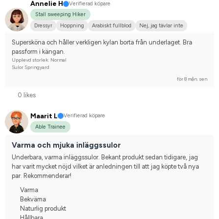
Annelie H
Verifierad köpare
Stall sweeping Hiker
Dressyr
Hoppning
Arabiskt fullblod
Nej, jag tävlar inte
Supersköna och håller verkligen kylan borta från underlaget. Bra 
passform i kängan.
Upplevd storlek: Normal
Sulor Springyard
för 8 mån. sen
0 likes
Maarit L
Verifierad köpare
Able Trainee
Varma och mjuka inläggssulor
Underbara, varma inläggssulor. Bekant produkt sedan tidigare, jag 
har varit mycket nöjd vilket är anledningen till att jag köpte två nya 
par. Rekommenderar!
Varma
Bekväma
Naturlig produkt
Hållbara