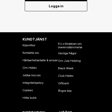
Logga in
KUNDTJÄNST
EU:s försäkran om
Köpvillkor
överensstämmelse
Kontakta oss
Vanliga frågor
Hållbarhetsarbete & ansvar
Om Jula Holding
Om Hööks
Black Week
Jobba hos oss
Club Hööks
Integritetspolicy
Giftcard
Cookies
Ångra köp
Hitta butik