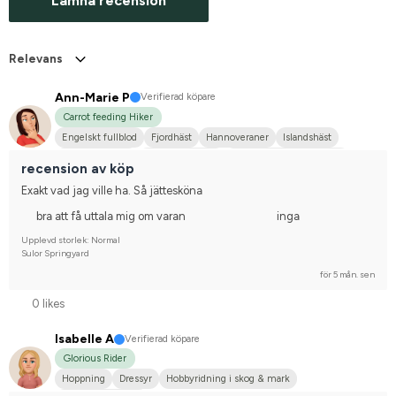
Lämna recension
Relevans
Ann-Marie P
Verifierad köpare
Carrot feeding Hiker
Engelskt fullblod
Fjordhäst
Hannoveraner
Islandshäst
Kallblodstravare
Korsningsponny
Svenskt varmblod (SWB)
recension av köp
Exakt vad jag ville ha. Så jättesköna
bra att få uttala mig om varan
inga
Upplevd storlek: Normal
Sulor Springyard
för 5 mån. sen
0 likes
Isabelle A
Verifierad köpare
Glorious Rider
Hoppning
Dressyr
Hobbyridning i skog & mark