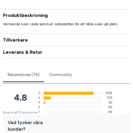
Produktbeskrivning
Värmande sulor i äkta lammull. Latexbotten för att hålla sulan på plats.
Tillverkare
Leverans & Retur
Recensioner (75)
Community
5
85%
4.8
4
12%
3
3%
2
0%
1
0%
Baserat på 75 recensioner
Vad tycker våra
kunder?