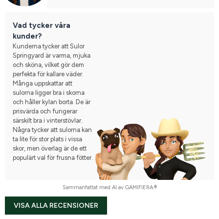
Vad tycker våra
kunder?
Kunderna tycker att Sulor
Springyard är varma, mjuka
och sköna, vilket gör dem
perfekta för kallare väder.
Många uppskattar att
sulorna ligger bra i skorna
och håller kylan borta. De är
prisvärda och fungerar
särskilt bra i vinterstövlar.
Några tycker att sulorna kan
ta lite för stor plats i vissa
skor, men överlag är de ett
populärt val för frusna fötter.
Sammanfattat med AI av GAMIFIERA.®
VISA ALLA RECENSIONER