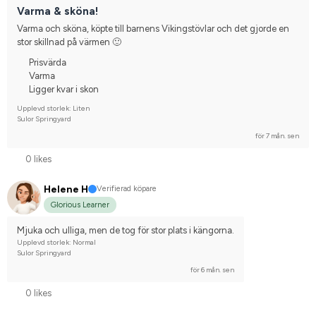
Nej, jag tävlar inte
Varma & sköna!
Varma och sköna, köpte till barnens Vikingstövlar och det gjorde en 
stor skillnad på värmen 🙂
Prisvärda
Varma
Ligger kvar i skon
Upplevd storlek: Liten
Sulor Springyard
för 7 mån. sen
0 likes
Helene H
Verifierad köpare
Glorious Learner
Mjuka och ulliga, men de tog för stor plats i kängorna.
Upplevd storlek: Normal
Sulor Springyard
för 6 mån. sen
0 likes