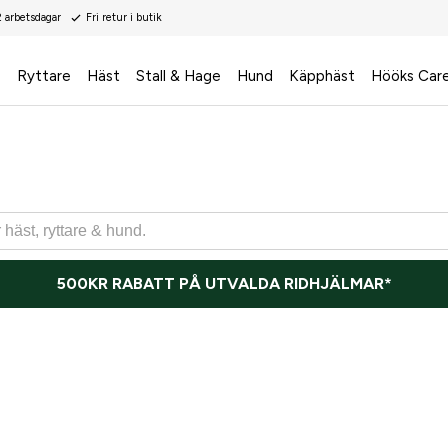
2 arbetsdagar
Fri retur i butik
s
Ryttare
Häst
Stall & Hage
Hund
Käpphäst
Hööks Car
500KR RABATT PÅ UTVALDA RIDHJÄLMAR*