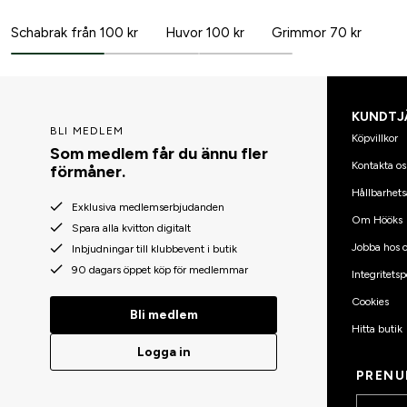
Schabrak från 100 kr
Huvor 100 kr
Grimmor 70 kr
KUNDTJ
BLI MEDLEM
Köpvillkor
Som medlem får du ännu fler
Kontakta os
förmåner.
Hållbarhets
Exklusiva medlemserbjudanden
Om Hööks
Spara alla kvitton digitalt
Jobba hos o
Inbjudningar till klubbevent i butik
90 dagars öppet köp för medlemmar
Integritetsp
Cookies
Bli medlem
Hitta butik
Logga in
PRENU