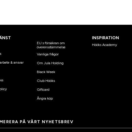
ÄNST
INSPIRATION
EU:s försäkran om
Hööks Academy
överensstämmelse
s
Vanliga frågor
arbete & ansvar
Om Jula Holding
Black Week
ss
Club Hööks
olicy
Giftcard
Ångra köp
MERERA PÅ VÅRT NYHETSBREV