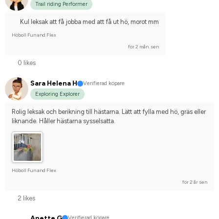
Trail riding Performer
Kul leksak att få jobba med att få ut hö, morot mm
Höboll Fun and Flex
för 2 mån. sen
0 likes
Sara Helena H
Verifierad köpare
Exploring Explorer
Rolig leksak och berikning till hästarna. Lätt att fylla med hö, gräs eller 
liknande. Håller hästarna sysselsatta.
Höboll Fun and Flex
för 2 år sen
2 likes
Anette G
Verifierad köpare