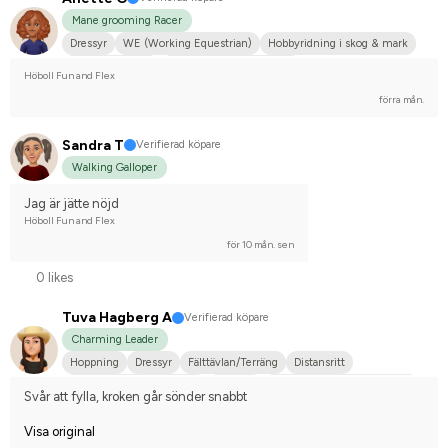
Mane grooming Racer
Dressyr
WE (Working Equestrian)
Hobbyridning i skog & mark
Mellanstor hund
Svenskt varmblod (SWB)
Höboll Fun and Flex
Tävlingsrider på hobbynivå
förra mån.
Sandra T
Verifierad köpare
Walking Galloper
Jag är jätte nöjd
Höboll Fun and Flex
för 10 mån. sen
0 likes
Tuva Hagberg A
Verifierad köpare
Charming Leader
Hoppning
Dressyr
Fälttävlan/Terräng
Distansritt
WE (Working Equestrian)
Körning
Hobbyridning i skog & mark
Svår att fylla, kroken går sönder snabbt
Stor hund
Kallblodstravare
Korsning med halvblod
Visa original
Norsk varmblodshäst
Tävlingsrider på hobbynivå