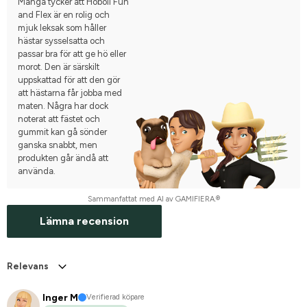
Många tycker att Höboll Fun
and Flex är en rolig och
mjuk leksak som håller
hästar sysselsatta och
passar bra för att ge hö eller
morot. Den är särskilt
uppskattad för att den gör
att hästarna får jobba med
maten. Några har dock
noterat att fästet och
gummit kan gå sönder
ganska snabbt, men
produkten går ändå att
använda.
Sammanfattat med AI av GAMIFIERA.®
Lämna recension
Relevans
Inger M
Verifierad köpare