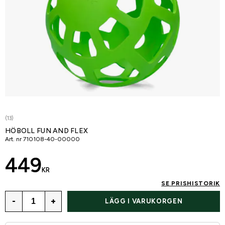
(13)
HÖBOLL FUN AND FLEX
Art. nr
710108-40-00000
449
KR
SE PRISHISTORIK
-
+
LÄGG I VARUKORGEN