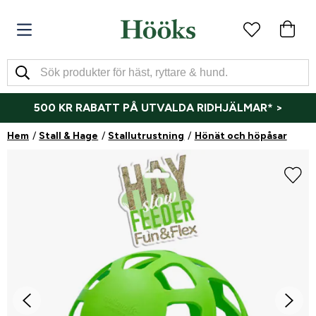
500 KR RABATT PÅ UTVALDA RIDHJÄLMAR* >
Hem
Stall & Hage
Stallutrustning
Hönät och höpåsar