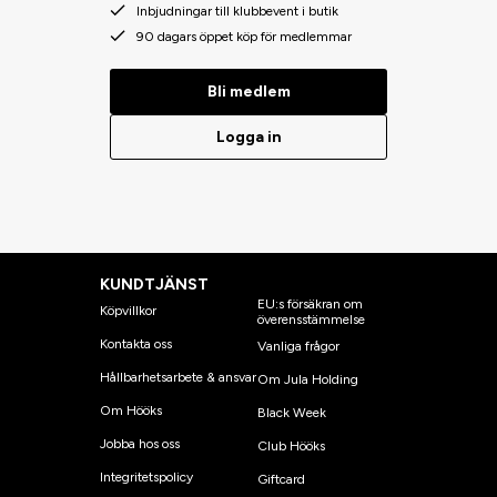
Inbjudningar till klubbevent i butik
90 dagars öppet köp för medlemmar
Bli medlem
Logga in
KUNDTJÄNST
EU:s försäkran om
Köpvillkor
överensstämmelse
Kontakta oss
Vanliga frågor
Hållbarhetsarbete & ansvar
Om Jula Holding
Om Hööks
Black Week
Jobba hos oss
Club Hööks
Integritetspolicy
Giftcard