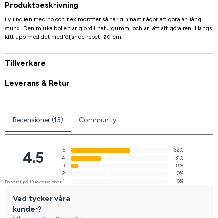
Produktbeskrivning
Fyll bollen med hö och t.ex morötter så har din häst något att göra en lång
stund. Den mjuka bollen är gjord i naturgummi och är lätt att göra ren. Hängs
lätt upp med det medföljande repet. 20 cm.
Tillverkare
Leverans & Retur
Recensioner (13)
Community
5
62%
4.5
4
31%
3
8%
2
0%
1
0%
Baserat på 13 recensioner
Vad tycker våra
kunder?