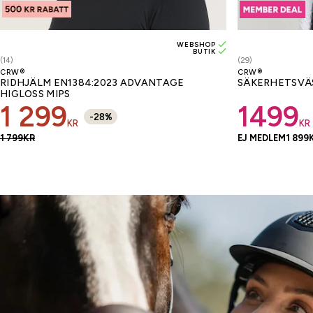
WEBSHOP
BUTIK
(14)
(29)
CRW®
CRW®
RIDHJÄLM EN1384:2023 ADVANTAGE
SÄKERHETSVÄ
HIGLOSS MIPS
1 299
1499
-
28
%
KR
KR
1 799
KR
EJ MEDLEM
1 899