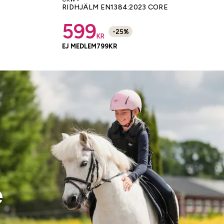
RIDHJÄLM EN1384:2023 CORE
599
-
25
%
KR
EJ MEDLEM
799
KR
e