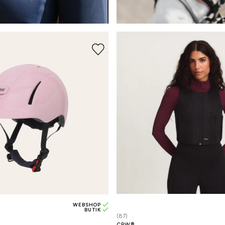
WEBSHOP
BUTIK
(87)
CRW®