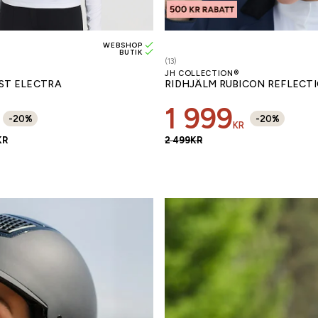
WEBSHOP
BUTIK
(13)
JH COLLECTION®
ST ELECTRA
RIDHJÄLM RUBICON REFLECTI
1 999
-
20
%
-
20
%
KR
KR
2 499
KR