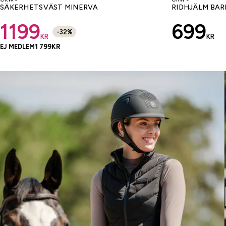
SÄKERHETSVÄST MINERVA
RIDHJÄLM BAR
1199
699
-
32
%
KR
KR
EJ MEDLEM
1 799
KR