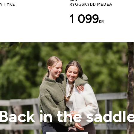
N TYKE
RYGGSKYDD MEDEA
1 099
KR
Back in the saddl