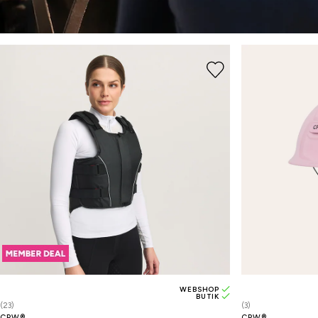
WEBSHOP
BUTIK
(23)
(3)
CRW®
CRW®