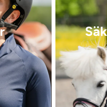
r
Säk