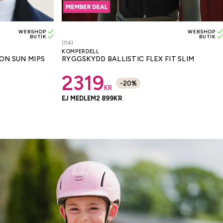
WEBSHOP
WEBSHOP
BUTIK
BUTIK
(114)
KOMPERDELL
ON SUN MIPS
RYGGSKYDD BALLISTIC FLEX FIT SLIM
2319
-
20
%
KR
EJ MEDLEM
2 899
KR