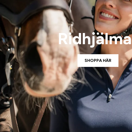
Ridhjälma
SHOPPA HÄR