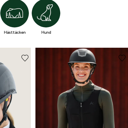
Hästtäcken
Hund