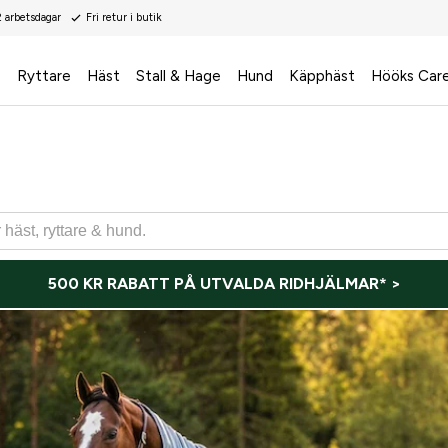
2 arbetsdagar
Fri retur i butik
s
Ryttare
Häst
Stall & Hage
Hund
Käpphäst
Hööks Car
500 KR RABATT PÅ UTVALDA RIDHJÄLMAR* >