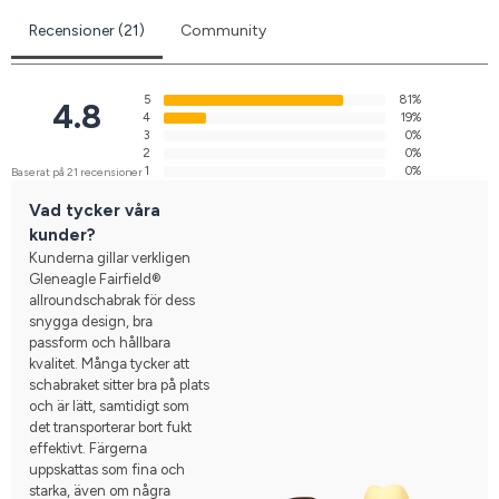
Recensioner (21)
Community
5
81%
4.8
4
19%
3
0%
2
0%
1
0%
Baserat på 21 recensioner
Vad tycker våra
kunder?
Kunderna gillar verkligen
Gleneagle Fairfield®
allroundschabrak för dess
snygga design, bra
passform och hållbara
kvalitet. Många tycker att
schabraket sitter bra på plats
och är lätt, samtidigt som
det transporterar bort fukt
effektivt. Färgerna
uppskattas som fina och
starka, även om några