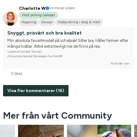
Charlotte W
Verifierad köpare
Hoof picking Galloper
Hoppning
Dressyr
Hobbyridning i skog & mark
Nordsvensk brukshäst
Tävlingsrider på hobbynivå
Snyggt, prisvärt och bra kvalitet
Min absoluta favoritmodell på schabrak! Sitter bra, håller formen efter 
många tvättar. Alltid extra trevligt när de finns på rea.
Upplevd storlek: Normal
Allroundschabrak Gleneagle Fairfield®
för 6 mån. sen
0 likes
Visa fler kommentarer (16)
Mer från vårt Community