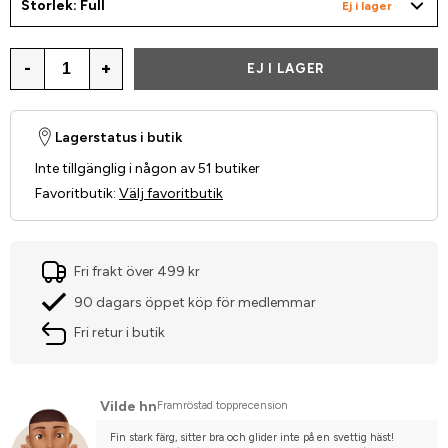
Storlek: Full
Ej i lager
-
+
EJ I LAGER
Lagerstatus i butik
Inte tillgänglig i någon av 51 butiker
Favoritbutik
:
Välj favoritbutik
Fri frakt över 499 kr
90 dagars öppet köp för medlemmar
Fri retur i butik
Vilde hn
Framröstad topprecension
Fin stark färg, sitter bra och glider inte på en svettig häst! 