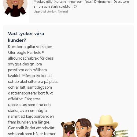
Mycket nöjd (korta remmar som fästs i D-ringarna!) Dessutom 
en bra och stark struktur! 😊
Upplevd storlek: Normal
Vad tycker våra
kunder?
Kunderna gillar verkligen
Gleneagle Fairfield®
allroundschabrak för dess
snygga design, bra
passform och hållbara
kvalitet. Många tycker att
schabraket sitter bra på plats
och är lätt, samtidigt som
det transporterar bort fukt
effektivt. Färgerna
uppskattas som fina och
starka, även om några
nämnt att kardborrbanden
fram kunde vara längre.
Generellt är det ett prisvärt
schabrak som håller formen