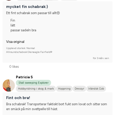
Tävlingsrider på hobbynivå
mycket fin schabrak:)
Ett fint schabrak som passar till allt😍
Fin
lätt
passar sadeln bra
Visa original
Upplevd storlek: Normal
Allroundschabrak Gleneagle Fairfield®
för 3 mån. sen
0 likes
Patricia S
Stall sweeping Explorer
Hobbyridning i skog & mark
Hoppning
Dressyr
Irländsk Cob
Nej, jag tävlar inte
Fint och bra!
Bra schabrak! Transporterar faktiskt bort fukt som lovat och sitter som 
en smäck på min svettpelle till häst.