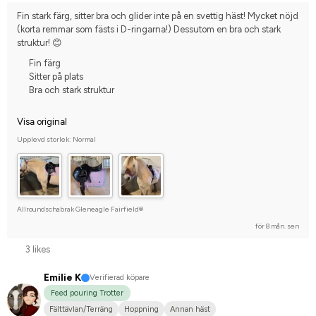
Fin stark färg, sitter bra och glider inte på en svettig häst! Mycket nöjd 
(korta remmar som fästs i D-ringarna!) Dessutom en bra och stark 
struktur! 😊
Fin färg
Sitter på plats
Bra och stark struktur
Visa original
Upplevd storlek: Normal
Allroundschabrak Gleneagle Fairfield®
för 8 mån. sen
3 likes
Emilie K
Verifierad köpare
Feed pouring Trotter
Fälttävlan/Terräng
Hoppning
Annan häst