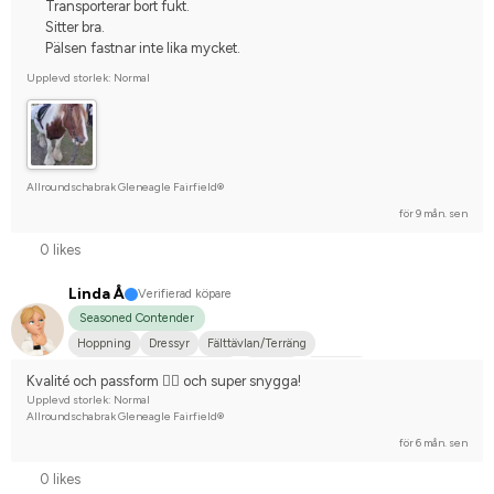
Transporterar bort fukt.
Sitter bra.
Pälsen fastnar inte lika mycket.
Upplevd storlek: Normal
Allroundschabrak Gleneagle Fairfield®
för 9 mån. sen
0 likes
Linda Å
Verifierad köpare
Seasoned Contender
Hoppning
Dressyr
Fälttävlan/Terräng
Hobbyridning i skog & mark
Körning
Fjordhäst
Kvalité och passform 👌🏼 och super snygga!
Tävlingsrider på hobbynivå
Upplevd storlek: Normal
Allroundschabrak Gleneagle Fairfield®
för 6 mån. sen
0 likes