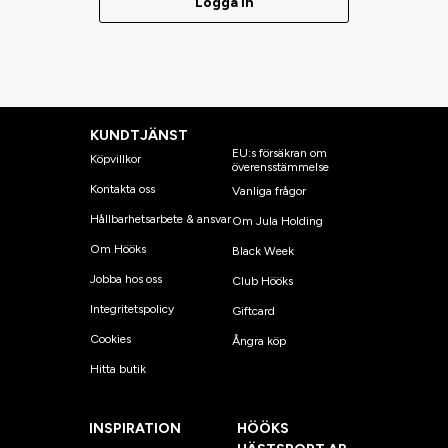
Logga in
KUNDTJÄNST
EU:s försäkran om
Köpvillkor
överensstämmelse
Kontakta oss
Vanliga frågor
Hållbarhetsarbete & ansvar
Om Jula Holding
Om Hööks
Black Week
Jobba hos oss
Club Hööks
Integritetspolicy
Giftcard
Cookies
Ångra köp
Hitta butik
INSPIRATION
HÖÖKS