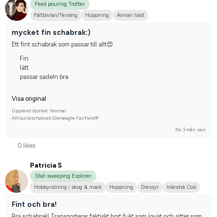
Feed pouring Trotter
Fälttävlan/Terräng
Hoppning
Annan häst
Tävlingsrider på hobbynivå
mycket fin schabrak:)
Ett fint schabrak som passar till allt😍
Fin
lätt
passar sadeln bra
Visa original
Upplevd storlek: Normal
Allroundschabrak Gleneagle Fairfield®
för 3 mån. sen
0 likes
Patricia S
Stall sweeping Explorer
Hobbyridning i skog & mark
Hoppning
Dressyr
Irländsk Cob
Nej, jag tävlar inte
Fint och bra!
Bra schabrak! Transporterar faktiskt bort fukt som lovat och sitter som 