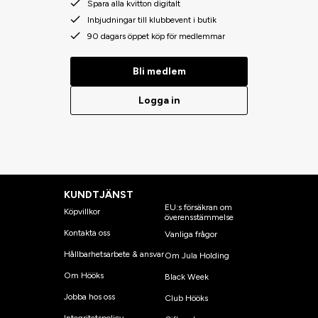
Spara alla kvitton digitalt
Inbjudningar till klubbevent i butik
90 dagars öppet köp för medlemmar
Bli medlem
Logga in
KUNDTJÄNST
EU:s försäkran om
Köpvillkor
överensstämmelse
Kontakta oss
Vanliga frågor
Hållbarhetsarbete & ansvar
Om Jula Holding
Om Hööks
Black Week
Jobba hos oss
Club Hööks
Integritetspolicy