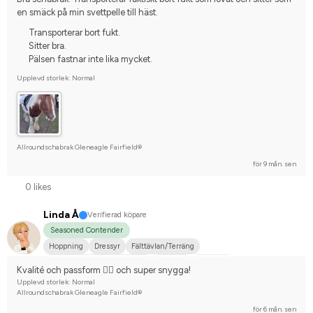
en smäck på min svettpelle till häst.
Transporterar bort fukt.
Sitter bra.
Pälsen fastnar inte lika mycket.
Upplevd storlek: Normal
Allroundschabrak Gleneagle Fairfield®
för 9 mån. sen
0 likes
Linda Å
Verifierad köpare
Seasoned Contender
Hoppning
Dressyr
Fälttävlan/Terräng
Hobbyridning i skog & mark
Körning
Fjordhäst
Kvalité och passform 👌🏼 och super snygga!
Tävlingsrider på hobbynivå
Upplevd storlek: Normal
Allroundschabrak Gleneagle Fairfield®
för 6 mån. sen