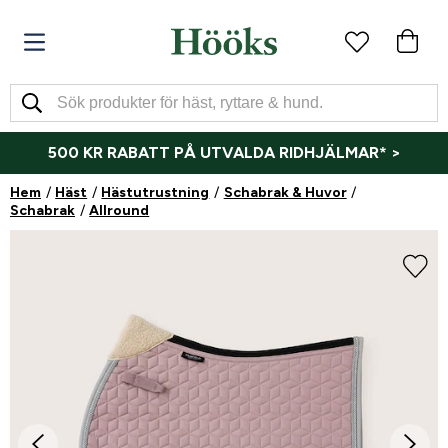
500 KR RABATT PÅ UTVALDA RIDHJÄLMAR* >
Hem
Häst
Hästutrustning
Schabrak & Huvor
Schabrak
Allround