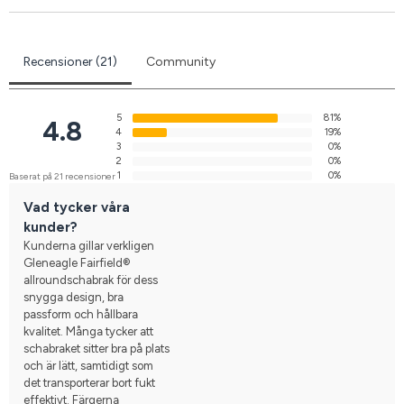
Recensioner (21)
Community
5
81%
4.8
4
19%
3
0%
2
0%
1
0%
Baserat på 21 recensioner
Vad tycker våra
kunder?
Kunderna gillar verkligen
Gleneagle Fairfield®
allroundschabrak för dess
snygga design, bra
passform och hållbara
kvalitet. Många tycker att
schabraket sitter bra på plats
och är lätt, samtidigt som
det transporterar bort fukt
effektivt. Färgerna