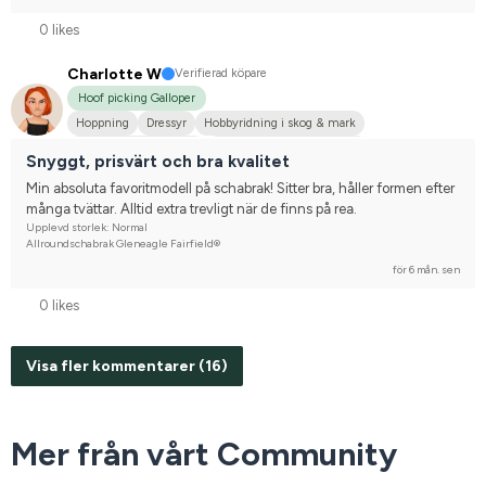
0 likes
Charlotte W
Verifierad köpare
Hoof picking Galloper
Hoppning
Dressyr
Hobbyridning i skog & mark
Nordsvensk brukshäst
Tävlingsrider på hobbynivå
Snyggt, prisvärt och bra kvalitet
Min absoluta favoritmodell på schabrak! Sitter bra, håller formen efter 
många tvättar. Alltid extra trevligt när de finns på rea.
Upplevd storlek: Normal
Allroundschabrak Gleneagle Fairfield®
för 6 mån. sen
0 likes
Visa fler kommentarer (16)
Mer från vårt Community