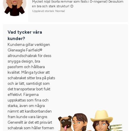
Mycket nöjd (korta remmar som fästs i D-ringarna!) Dessutom 
en bra och stark struktur! 😊
Upplevd storlek: Normal
Vad tycker våra
kunder?
Kunderna gillar verkligen
Gleneagle Fairfield®
allroundschabrak för dess
snygga design, bra
passform och hållbara
kvalitet. Många tycker att
schabraket sitter bra på plats
och är lätt, samtidigt som
det transporterar bort fukt
effektivt. Färgerna
uppskattas som fina och
starka, även om några
nämnt att kardborrbanden
fram kunde vara längre.
Generellt är det ett prisvärt
schabrak som håller formen