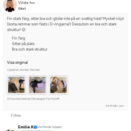
Vilde hn
Gäst
Fin stark färg, sitter bra och glider inte på en svettig häst! Mycket nöjd 
(korta remmar som fästs i D-ringarna!) Dessutom en bra och stark 
struktur! 😊
Fin färg
Sitter på plats
Bra och stark struktur
Visa original
Upplevd storlek: Normal
Allroundschabrak Gleneagle Fairfield®
för 8 mån. sen
3 likes
Emilie K
Verifierad köpare