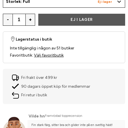
Storlek: Full
Ej i lager
-
+
EJ I LAGER
Lagerstatus i butik
Inte tillgänglig i någon av 51 butiker
Favoritbutik
:
Välj favoritbutik
Fri frakt över 499 kr
90 dagars öppet köp för medlemmar
Fri retur i butik
Vilde hn
Framröstad topprecension
Fin stark färg, sitter bra och glider inte på en svettig häst! 