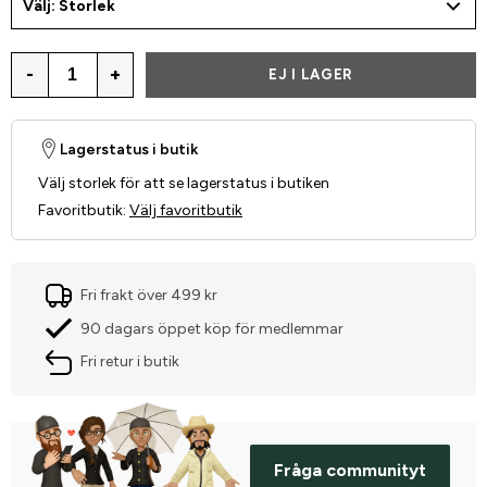
Välj: Storlek
-
+
EJ I LAGER
Lagerstatus i butik
Välj storlek för att se lagerstatus i butiken
Favoritbutik
:
Välj favoritbutik
Fri frakt över 499 kr
90 dagars öppet köp för medlemmar
Fri retur i butik
Fråga communityt