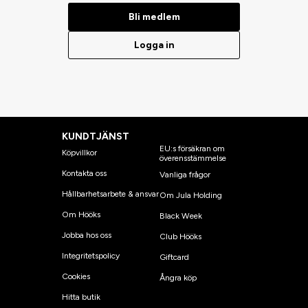
Bli medlem
Logga in
KUNDTJÄNST
EU:s försäkran om
Köpvillkor
överensstämmelse
Kontakta oss
Vanliga frågor
Hållbarhetsarbete & ansvar
Om Jula Holding
Om Hööks
Black Week
Jobba hos oss
Club Hööks
Integritetspolicy
Giftcard
Cookies
Ångra köp
Hitta butik