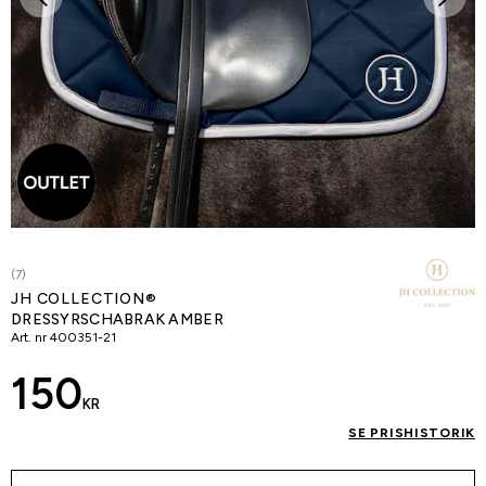
(7)
JH COLLECTION®
DRESSYRSCHABRAK AMBER
Art. nr
400351-21
150
KR
SE PRISHISTORIK