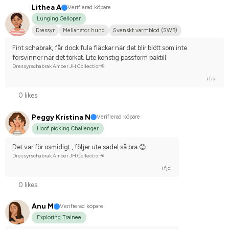
Lithea A
Verifierad köpare
Lunging Galloper
Dressyr
Mellanstor hund
Svenskt varmblod (SWB)
Fint schabrak, får dock fula fläckar när det blir blött som inte 
försvinner när det torkat. Lite konstig passform baktill.
Dressyrschabrak Amber JH Collection®
i fjol
0 likes
Peggy Kristina N
Verifierad köpare
Hoof picking Challenger
Det var för osmidigt , följer ute sadel så bra 😊
Dressyrschabrak Amber JH Collection®
i fjol
0 likes
Anu M
Verifierad köpare
Exploring Trainee