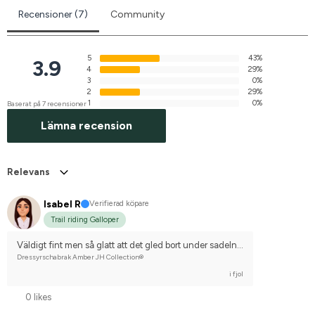
Recensioner (7)
Community
5
43%
3.9
4
29%
3
0%
2
29%
1
0%
Baserat på 7 recensioner
Lämna recension
Relevans
Isabel R
Verifierad köpare
Trail riding Galloper
Väldigt fint men så glatt att det gled bort under sadeln...
Dressyrschabrak Amber JH Collection®
i fjol
0 likes