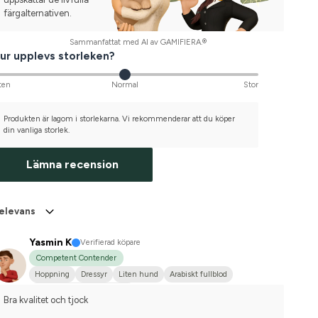
färgalternativen.
Sammanfattat med AI av GAMIFIERA.®
ur upplevs storleken?
ten
Normal
Stor
Produkten är lagom i storlekarna. Vi rekommenderar att du köper
din vanliga storlek.
Lämna recension
elevans
Yasmin K
Verifierad köpare
Competent Contender
Hoppning
Dressyr
Liten hund
Arabiskt fullblod
Tävlingsrider på hobbynivå
Bra kvalitet och tjock