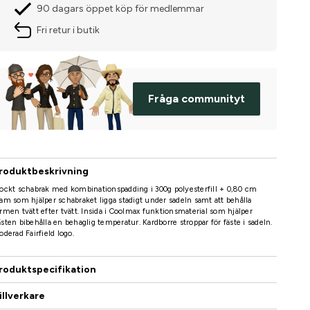
90 dagars öppet köp för medlemmar
Fri retur i butik
Fråga communityt
roduktbeskrivning
ockt schabrak med kombinationspadding i 300g polyesterfill + 0,80 cm
am som hjälper schabraket ligga stadigt under sadeln samt att behålla
rmen tvätt efter tvätt. Insida i Coolmax funktionsmaterial som hjälper
sten bibehålla en behaglig temperatur. Kardborre stroppar för fäste i sadeln.
oderad Fairfield logo.
roduktspecifikation
illverkare