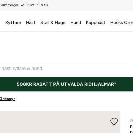
2 arbetsdagar
Fri retur i butik
s
Ryttare
Häst
Stall & Hage
Hund
Käpphäst
Hööks Car
500KR RABATT PÅ UTVALDA RIDHJÄLMAR*
Dressyr
(5
F
D