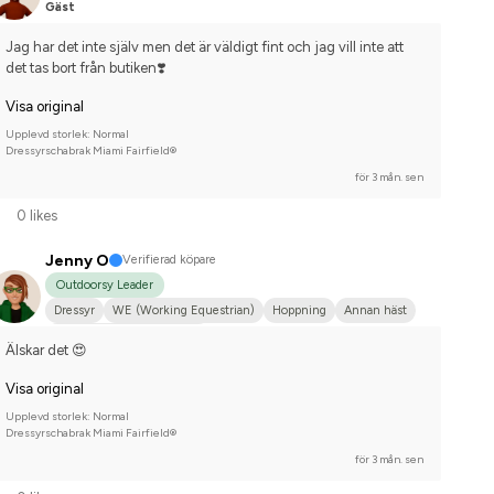
Gäst
Jag har det inte själv men det är väldigt fint och jag vill inte att 
det tas bort från butiken❣️
Visa original
Upplevd storlek: Normal
Dressyrschabrak Miami Fairfield®
för 3 mån. sen
0 likes
Jenny O
Verifierad köpare
Outdoorsy Leader
Dressyr
WE (Working Equestrian)
Hoppning
Annan häst
Tävlingsrider på hobbynivå
Älskar det 😍
Visa original
Upplevd storlek: Normal
Dressyrschabrak Miami Fairfield®
för 3 mån. sen