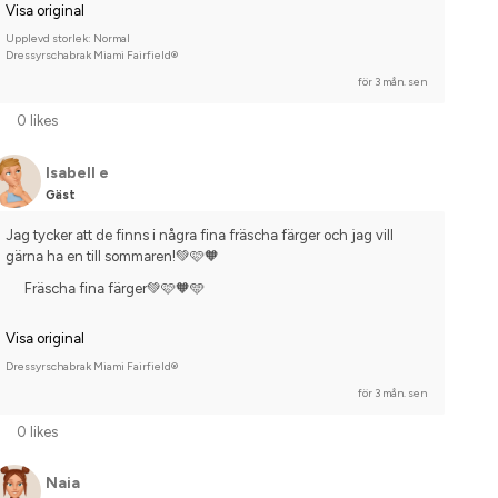
Visa original
Upplevd storlek: Normal
Dressyrschabrak Miami Fairfield®
för 3 mån. sen
0 likes
Isabell e
Gäst
Jag tycker att de finns i några fina fräscha färger och jag vill 
gärna ha en till sommaren!💚🩷🧡
Fräscha fina färger💚🩷🧡🩵
Visa original
Dressyrschabrak Miami Fairfield®
för 3 mån. sen
0 likes
Naia