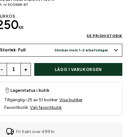
t. nr
400668-87
URKOS
250
KR
SE PRISHISTORIK
Storlek: Full
Skickas inom 1-2 arbetsdagar
-
+
LÄGG I VARUKORGEN
Lagerstatus i butik
Tillgänglig i 25 av 51 butiker
Visa butiker
Favoritbutik
:
Välj favoritbutik
Fri frakt över 499 kr