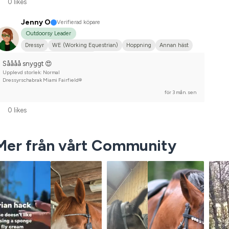
0 likes
Jenny O
Verifierad köpare
Outdoorsy Leader
Dressyr
WE (Working Equestrian)
Hoppning
Annan häst
Tävlingsrider på hobbynivå
Såååå snyggt 😍
Upplevd storlek: Normal
Dressyrschabrak Miami Fairfield®
för 3 mån. sen
0 likes
Mer från vårt Community