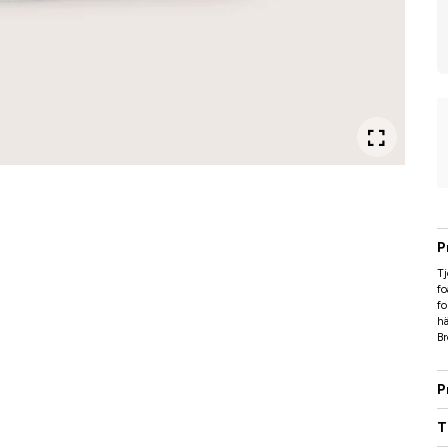
P
Tj
fo
fo
hä
Br
P
T