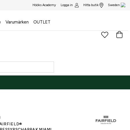
Logga in
Hitta butik
Hööks Academy
Sweden
e
Varumärken
OUTLET
)
AIRFIELD®
RESSYRSCHABRAK MIAMI