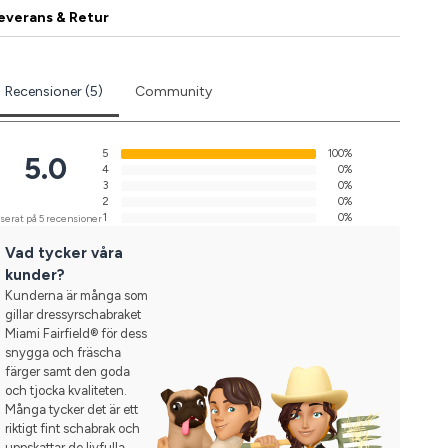
everans & Retur
Recensioner (5)
Community
5
100%
5.0
4
0%
3
0%
2
0%
1
0%
serat på 5 recensioner
Vad tycker våra
kunder?
Kunderna är många som
gillar dressyrschabraket
Miami Fairfield® för dess
snygga och fräscha
färger samt den goda
och tjocka kvaliteten.
Många tycker det är ett
riktigt fint schabrak och
uppskattar de livfulla