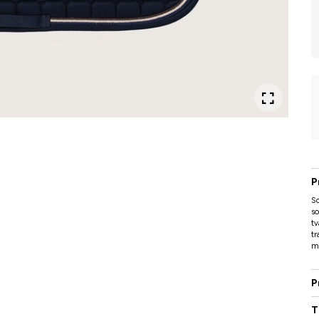
P
Sc
so
tv
tr
me
P
T