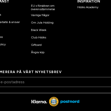
ÄNST
INSPIRATION
EU:s försäkran om
Hööks Academy
överensstämmelse
s
Vanliga frågor
arbete & ansvar
Om Jula Holding
Black Week
ss
Club Hööks
olicy
Giftcard
Ångra köp
MERERA PÅ VÅRT NYHETSBREV