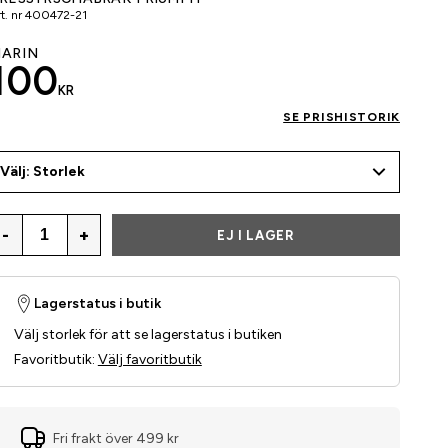
t. nr
400472-21
ARIN
100
KR
SE PRISHISTORIK
Välj: Storlek
-
+
EJ I LAGER
Lagerstatus i butik
Välj storlek för att se lagerstatus i butiken
Favoritbutik
:
Välj favoritbutik
Fri frakt över 499 kr