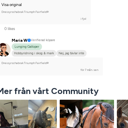
Visa original
Dressyrschabrak Triumph Fairfield®
i fjol
0 likes
Maria W
Verifierad köpare
Lunging Galloper
Hobbyridning i skog & mark
Nej, jag tävlar inte
Dressyrschabrak Triumph Fairfield®
för 7 mån. sen
Mer från vårt Community