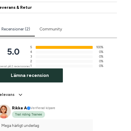
everans & Retur
Recensioner (2)
Community
5
100%
5.0
4
0%
3
0%
2
0%
1
0%
serat på 2 recensioner
Lämna recension
elevans
Rikke A
Verifierad köpare
Trail riding Trainee
Mega härligt underlag