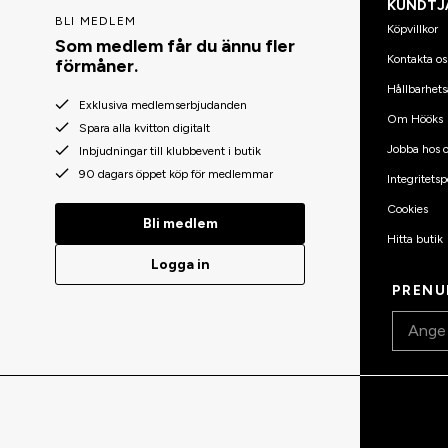
KUNDTJ
BLI MEDLEM
Köpvillkor
Som medlem får du ännu fler
Kontakta os
förmåner.
Hållbarhets
Exklusiva medlemserbjudanden
Om Hööks
Spara alla kvitton digitalt
Jobba hos o
Inbjudningar till klubbevent i butik
90 dagars öppet köp för medlemmar
Integritetsp
Cookies
Bli medlem
Hitta butik
Logga in
PRENU