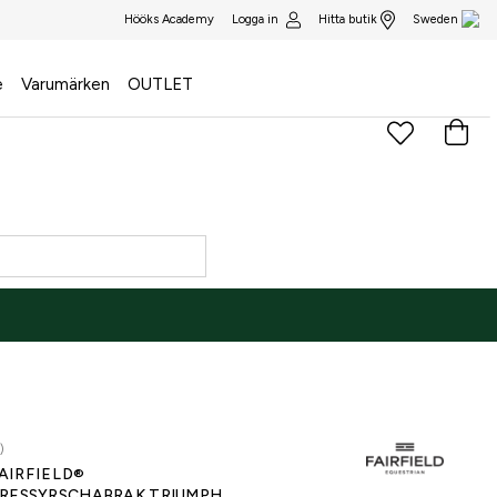
Logga in
Hitta butik
Hööks Academy
Sweden
e
Varumärken
OUTLET
)
AIRFIELD®
RESSYRSCHABRAK TRIUMPH