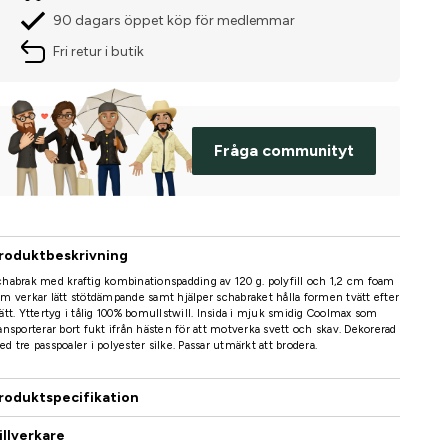
90 dagars öppet köp för medlemmar
Fri retur i butik
Fråga communityt
roduktbeskrivning
habrak med kraftig kombinationspadding av 120 g. polyfill och 1,2 cm foam
m verkar lätt stötdämpande samt hjälper schabraket hålla formen tvätt efter
ätt. Yttertyg i tålig 100% bomullstwill. Insida i mjuk smidig Coolmax som
ansporterar bort fukt ifrån hästen för att motverka svett och skav. Dekorerad
d tre passpoaler i polyester silke. Passar utmärkt att brodera.
roduktspecifikation
illverkare