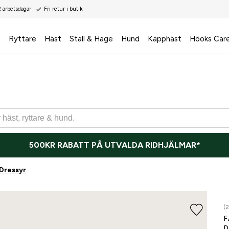
2 arbetsdagar
Fri retur i butik
s
Ryttare
Häst
Stall & Hage
Hund
Käpphäst
Hööks Car
500KR RABATT PÅ UTVALDA RIDHJÄLMAR*
Dressyr
(2
F
D