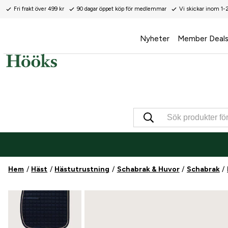
Fri frakt över 499 kr
90 dagar öppet köp för medlemmar
Vi skickar inom 1-
Nyheter
Member Deal
Hem
Häst
Hästutrustning
Schabrak & Huvor
Schabrak