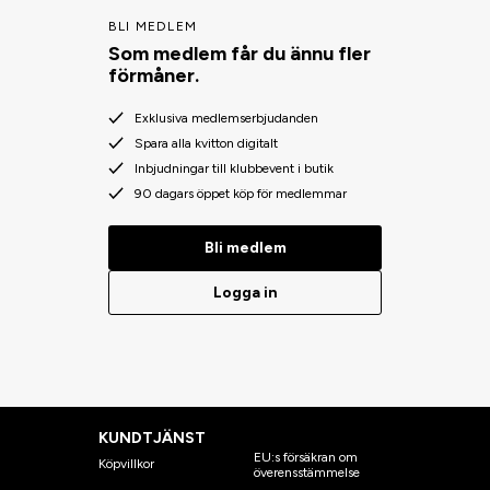
BLI MEDLEM
Som medlem får du ännu fler
förmåner.
Exklusiva medlemserbjudanden
Spara alla kvitton digitalt
Inbjudningar till klubbevent i butik
90 dagars öppet köp för medlemmar
Bli medlem
Logga in
KUNDTJÄNST
EU:s försäkran om
Köpvillkor
överensstämmelse