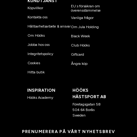
KUNDTJÄNST
EU:s försäkran om
Köpvillkor
överensstämmelse
Kontakta oss
Vanliga frågor
Hållbarhetsarbete & ansvar
Om Jula Holding
Om Hööks
Black Week
Jobba hos oss
Club Hööks
Integritetspolicy
Giftcard
Cookies
Ångra köp
Hitta butik
INSPIRATION
HÖÖKS
HÄSTSPORT AB
Hööks Academy
Företagsgatan 58
504 64 Borås
Sweden
PRENUMERERA PÅ VÅRT NYHETSBREV