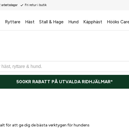
2 arbetsdagar
Fri retur i butik
s
Ryttare
Häst
Stall & Hage
Hund
Käpphäst
Hööks Car
500KR RABATT PÅ UTVALDA RIDHJÄLMAR*
lt för att ge dig de bästa verktygen för hundens