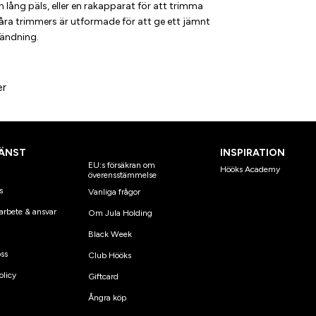
lång päls, eller en rakapparat för att trimma
åra trimmers är utformade för att ge ett jämnt
vändning.
er
ÄNST
INSPIRATION
EU:s försäkran om
Hööks Academy
överensstämmelse
s
Vanliga frågor
arbete & ansvar
Om Jula Holding
Black Week
ss
Club Hööks
olicy
Giftcard
Ångra köp