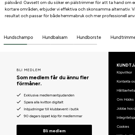
pälsvård. Oavsett om du söker en pälstrimmer för att ta hand om en 
kortare områden, erbjuder vi effektiva och skonsamma alternativ. V
resultat och passar för både hemmabruk och mer professionell an
Hundschampo
Hundbalsam
Hundborste
Hundtrimm
KUNDTJ
BLI MEDLEM
Köpvillkor
Som medlem får du ännu fler
Kontakta os
förmåner.
Hållbarhets
Exklusiva medlemserbjudanden
Om Hööks
Spara alla kvitton digitalt
Jobba hos o
Inbjudningar till klubbevent i butik
90 dagars öppet köp för medlemmar
Integritetsp
Cookies
Bli medlem