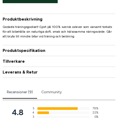
Produktbeskrivning
Godaste träningsgodiset! Gjort på 100% svensk oxlever som varsamt torkats
för att bibehålla sin naturliga doft, smak och hälsosamma näringsvärde. Går
att bryta till mindre bitar vid träning och belöning.
Produktspecifikation
Tillverkare
Leverans & Retur
Recensioner (9)
Community
5
78%
4.8
4
22%
3
0%