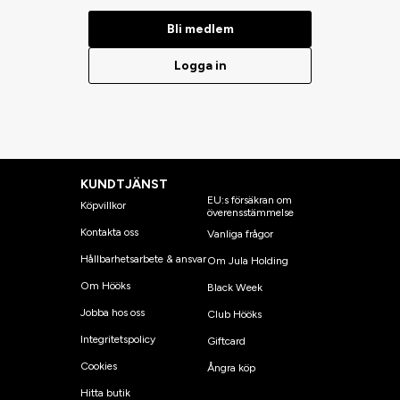
Bli medlem
Logga in
KUNDTJÄNST
EU:s försäkran om
Köpvillkor
överensstämmelse
Kontakta oss
Vanliga frågor
Hållbarhetsarbete & ansvar
Om Jula Holding
Om Hööks
Black Week
Jobba hos oss
Club Hööks
Integritetspolicy
Giftcard
Cookies
Ångra köp
Hitta butik