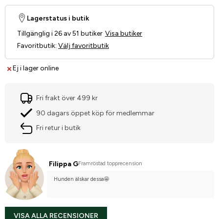
Lagerstatus i butik
Tillgänglig i 26 av 51 butiker
Visa butiker
Favoritbutik
:
Välj favoritbutik
Ej i lager online
Fri frakt över 499 kr
90 dagars öppet köp för medlemmar
Fri retur i butik
Filippa G
Framröstad topprecension
Hunden älskar dessa🤩
VISA ALLA RECENSIONER