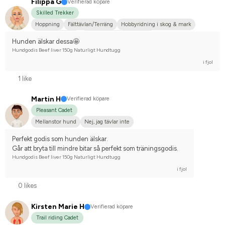
Filippa G
Verifierad köpare
Skilled Trekker
Hoppning
Fälttävlan/Terräng
Hobbyridning i skog & mark
Mellanstor hund
Tävlingsrider på hobbynivå
Hunden älskar dessa🤩
Hundgodis Beef liver 150g Naturligt Hundtugg
i fjol
1 like
Martin H
Verifierad köpare
Pleasant Cadet
Mellanstor hund
Nej, jag tävlar inte
Perfekt godis som hunden älskar.
Går att bryta till mindre bitar så perfekt som träningsgodis.
Hundgodis Beef liver 150g Naturligt Hundtugg
i fjol
0 likes
Kirsten Marie H
Verifierad köpare
Trail riding Cadet