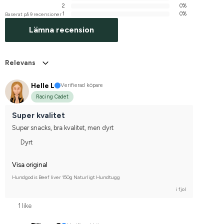
2
0%
1
0%
Baserat på 9 recensioner
Lämna recension
Relevans
Helle L
Verifierad köpare
Racing Cadet
Super kvalitet
Super snacks, bra kvalitet, men dyrt
Dyrt
Visa original
Hundgodis Beef liver 150g Naturligt Hundtugg
i fjol
1 like