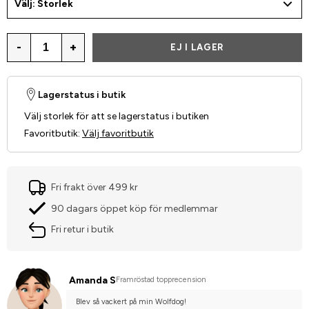
Välj: Storlek
-
+
EJ I LAGER
Lagerstatus i butik
Välj storlek för att se lagerstatus i butiken
Favoritbutik
:
Välj favoritbutik
Fri frakt över 499 kr
90 dagars öppet köp för medlemmar
Fri retur i butik
Amanda S
Framröstad topprecension
Blev så vackert på min Wolfdog!