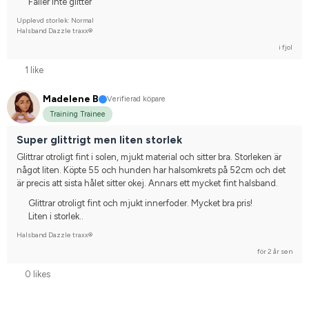
Fäller inte glitter
Upplevd storlek: Normal
Halsband Dazzle traxx®
i fjol
1 like
Madelene B
Verifierad köpare
Training Trainee
Super glittrigt men liten storlek
Glittrar otroligt fint i solen, mjukt material och sitter bra. Storleken är 
något liten. Köpte 55 och hunden har halsomkrets på 52cm och det 
är precis att sista hålet sitter okej. Annars ett mycket fint halsband.
Glittrar otroligt fint och mjukt innerfoder. Mycket bra pris!
Liten i storlek..
Halsband Dazzle traxx®
för 2 år sen
0 likes