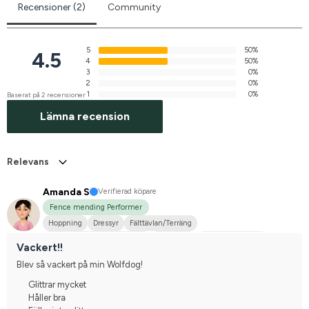
Recensioner (2)
Community
5
50%
4.5
4
50%
3
0%
2
0%
1
0%
Baserat på 2 recensioner
Lämna recension
Relevans
Amanda S
Verifierad köpare
Fence mending Performer
Hoppning
Dressyr
Fälttävlan/Terräng
Hobbyridning i skog & mark
Stor hund
Varmblodstravare
Vackert!!
Tävlingsrider på hobbynivå
Blev så vackert på min Wolfdog!
Glittrar mycket
Håller bra