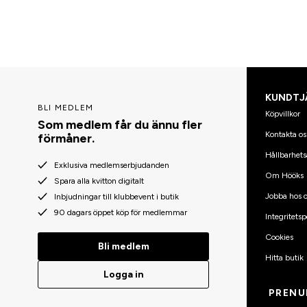
KUNDTJ
BLI MEDLEM
Köpvillkor
Som medlem får du ännu fler
Kontakta os
förmåner.
Hållbarhets
Exklusiva medlemserbjudanden
Om Hööks
Spara alla kvitton digitalt
Jobba hos o
Inbjudningar till klubbevent i butik
90 dagars öppet köp för medlemmar
Integritetsp
Cookies
Bli medlem
Hitta butik
Logga in
PRENU