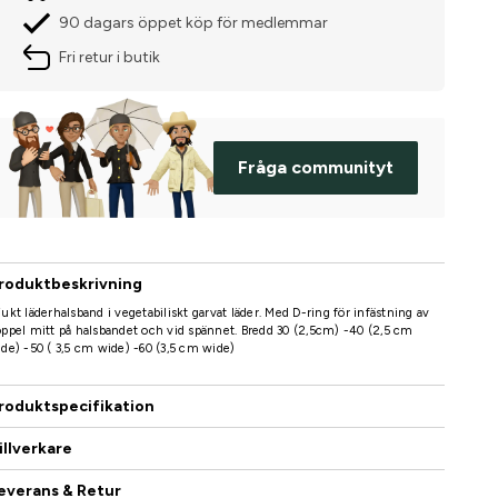
90 dagars öppet köp för medlemmar
Fri retur i butik
Fråga communityt
roduktbeskrivning
ukt läderhalsband i vegetabiliskt garvat läder. Med D-ring för infästning av
ppel mitt på halsbandet och vid spännet. Bredd 30 (2,5cm) -40 (2,5 cm
de) -50 ( 3,5 cm wide) -60 (3,5 cm wide)
roduktspecifikation
illverkare
everans & Retur