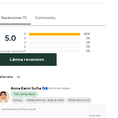
Recensioner (1)
Community
5
100%
5.0
4
0%
3
0%
2
0%
1
0%
serat på 1 recension
Lämna recension
elevans
Anna Karin Sofia G
Verifierad köpare
Trail riding Racer
Dressyr
Hobbyridning i skog & mark
Mellanstor hund
Svenskt varmblod (SWB)
Nej, jag tävlar inte
Halsband Hund Niksa traxx®
förra mån.