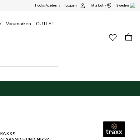
Logga in
Hitta butik
Hööks Academy
Sweden
e
Varumärken
OUTLET
)
RAXX®
ALSBAND HUND NIKSA