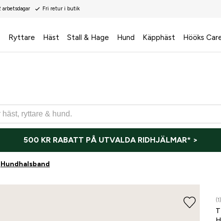
2 arbetsdagar
Fri retur i butik
s
Ryttare
Häst
Stall & Hage
Hund
Käpphäst
Hööks Car
500 KR RABATT PÅ UTVALDA RIDHJÄLMAR* >
Hundhalsband
(1
T
H