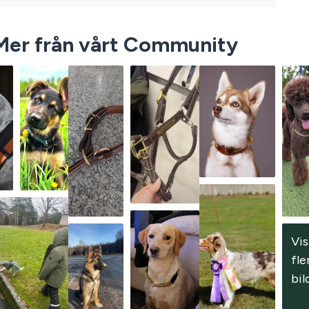
Mer från vårt Community
Vis
fler
bil