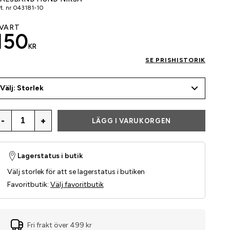
t. nr
043181-10
VART
150
KR
SE PRISHISTORIK
Välj: Storlek
-
+
LÄGG I VARUKORGEN
Lagerstatus i butik
Välj storlek för att se lagerstatus i butiken
Favoritbutik
:
Välj favoritbutik
Fri frakt över 499 kr