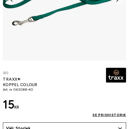
(60)
TRAXX®
KOPPEL COLOUR
Art. nr
043088-40
15
KR
SE PRISHISTORIK
Välj: Storlek