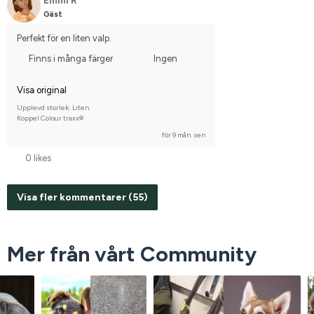
Emmi R
Gäst
Perfekt för en liten valp.
Finns i många färger
Ingen
Visa original
Upplevd storlek: Liten
Koppel Colour traxx®
för 9 mån. sen
0 likes
Visa fler kommentarer (55)
Mer från vårt Community