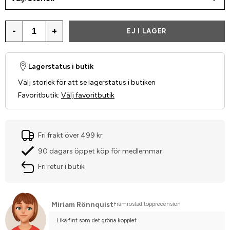
-
+
EJ I LAGER
Lagerstatus i butik
Välj storlek för att se lagerstatus i butiken
Favoritbutik
:
Välj favoritbutik
Fri frakt över 499 kr
90 dagars öppet köp för medlemmar
Fri retur i butik
Miriam Rönnquist
Framröstad topprecension
Lika fint som det gröna kopplet