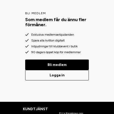
BLI MEDLEM
Som medlem får du ännu fler
förmåner.
Exklusiva medlemserbjudanden
Spara alla kvitton digitalt
Inbjudningar till klubbevent i butik
90 dagars öppet köp för medlemmar
Bli medlem
Logga in
KUNDTJÄNST
EU:s försäkran om