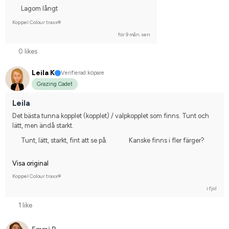
Lagom långt
Koppel Colour traxx®
för 9 mån. sen
0 likes
Leila K
Verifierad köpare
Grazing Cadet
Leila
Det bästa tunna kopplet (kopplet) / valpkopplet som finns. Tunt och 
lätt, men ändå starkt.
Tunt, lätt, starkt, fint att se på.
Kanske finns i fler färger?
Visa original
Koppel Colour traxx®
i fjol
1 like