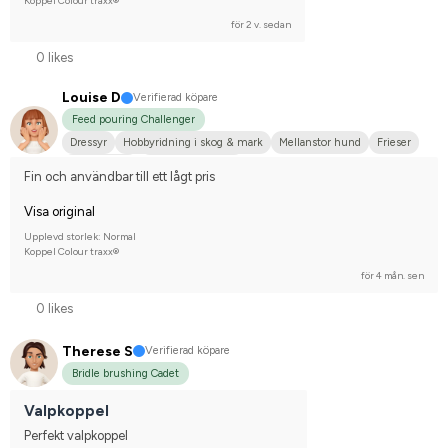
Koppel Colour traxx®
för 2 v. sedan
0 likes
Louise D
Verifierad köpare
Feed pouring Challenger
Dressyr
Hobbyridning i skog & mark
Mellanstor hund
Frieser
Irländsk Cob
Nej, jag tävlar inte
Fin och användbar till ett lågt pris
Visa original
Upplevd storlek: Normal
Koppel Colour traxx®
för 4 mån. sen
0 likes
Therese S
Verifierad köpare
Bridle brushing Cadet
Valpkoppel
Perfekt valpkoppel