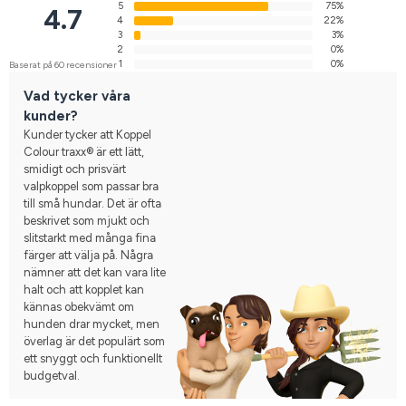
5
75%
4.7
4
22%
3
3%
2
0%
1
0%
Baserat på 60 recensioner
Vad tycker våra
kunder?
Kunder tycker att Koppel
Colour traxx® är ett lätt,
smidigt och prisvärt
valpkoppel som passar bra
till små hundar. Det är ofta
beskrivet som mjukt och
slitstarkt med många fina
färger att välja på. Några
nämner att det kan vara lite
halt och att kopplet kan
kännas obekvämt om
hunden drar mycket, men
överlag är det populärt som
ett snyggt och funktionellt
budgetval.