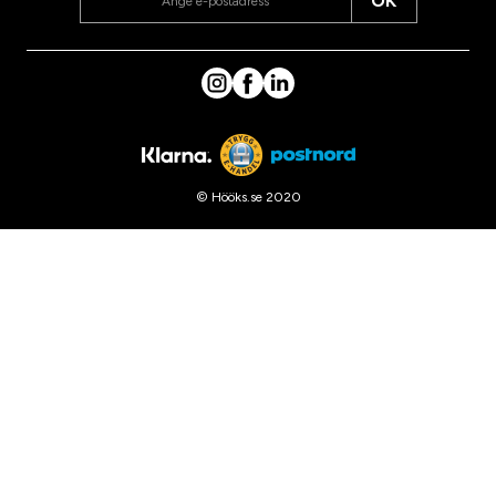
OK
© Hööks.se 2020