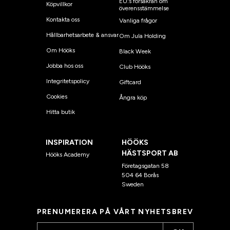
EU:s försäkran om
Köpvillkor
överensstämmelse
Kontakta oss
Vanliga frågor
Hållbarhetsarbete & ansvar
Om Jula Holding
Om Hööks
Black Week
Jobba hos oss
Club Hööks
Integritetspolicy
Giftcard
Cookies
Ångra köp
Hitta butik
INSPIRATION
HÖÖKS
HÄSTSPORT AB
Hööks Academy
Företagsgatan 58
504 64 Borås
Sweden
PRENUMERERA PÅ VÅRT NYHETSBREV