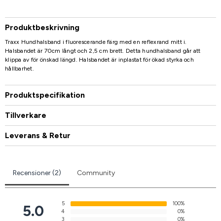
Produktbeskrivning
Traxx Hundhalsband i fluorescerande färg med en reflexrand mitt i.
Halsbandet är 70cm långt och 2,5 cm brett. Detta hundhalsband går att
klippa av för önskad längd. Halsbandet är inplastat för ökad styrka och
hållbarhet.
Produktspecifikation
Tillverkare
Leverans & Retur
Recensioner (2)
Community
5
100%
5.0
4
0%
3
0%