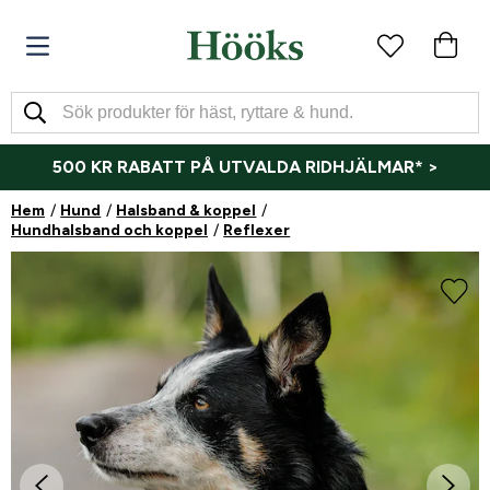
500 KR RABATT PÅ UTVALDA RIDHJÄLMAR* >
Hem
Hund
Halsband & koppel
Hundhalsband och koppel
Reflexer