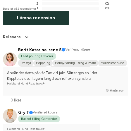
2
0%
1
0%
Baserat på 2 recensioner
Lämna recension
Relevans
Berit Katarina Irene S
Verifierad köpare
Feed pouring Explorer
Dressyr
Hoppning
Hobbyridning i skog & mark
Mellanstor hund
Varmblodstravare
Tävlingsrider på hobbynivå
Använder detta på vår Tax vid jakt. Sätter gps:en i det.
Klippte av det i lagom längd och reflexen syns bra.
Halsband Hund Rexa traxx®
för 6 mån. sen
0 likes
Gry T
Verifierad köpare
Bucket filling Contender
Halsband Hund Rexa traxx®