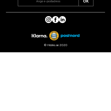
OK
© Hööks.se 2020