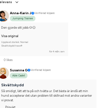
elevans
Anna-Karin J
Verifierad köpare
Jumping Trainee
Den gjorde sitt jobb.🐶😊
Visa original
Upplevd storlek: Normal
Skvättskydd traxx®
för 4 mån. sen
0 likes
Susanna G
Verifierad köpare
Able Cadet
Skvättskydd
Så smidigt, lätt att ta på och tvätta ur. Det bästa är ändå att min 
hund accepterar det utan problem till skillnad mot andra varianter 
vi provat.
Prisvärt