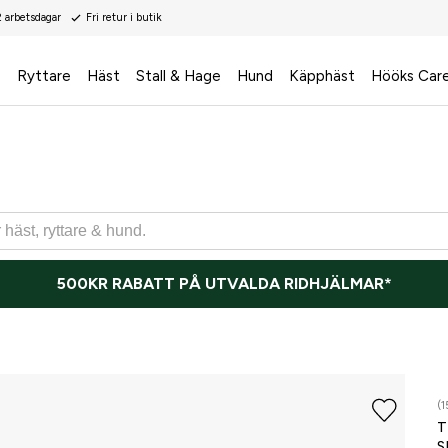
2 arbetsdagar
Fri retur i butik
s
Ryttare
Häst
Stall & Hage
Hund
Käpphäst
Hööks Car
500KR RABATT PÅ UTVALDA RIDHJÄLMAR*
(1
T
S