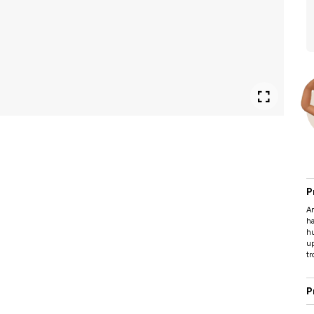
P
An
h
hu
up
tr
P