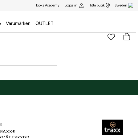
Logga in
Hitta butik
Hööks Academy
Sweden
e
Varumärken
OUTLET
5)
RAXX®
KVÄTTSKYDD