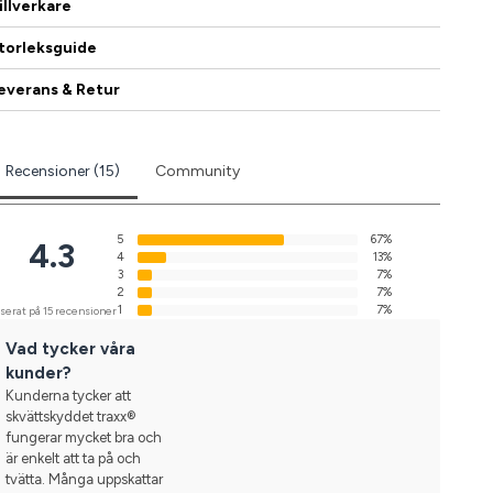
illverkare
torleksguide
everans & Retur
Recensioner (15)
Community
5
67%
4.3
4
13%
3
7%
2
7%
1
7%
serat på 15 recensioner
Vad tycker våra
kunder?
Kunderna tycker att
skvättskyddet traxx®
fungerar mycket bra och
är enkelt att ta på och
tvätta. Många uppskattar