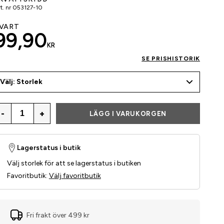
t. nr
053127-10
VART
99,90
KR
SE PRISHISTORIK
Välj: Storlek
-
+
LÄGG I VARUKORGEN
Lagerstatus i butik
Välj storlek för att se lagerstatus i butiken
Favoritbutik
:
Välj favoritbutik
Fri frakt över 499 kr