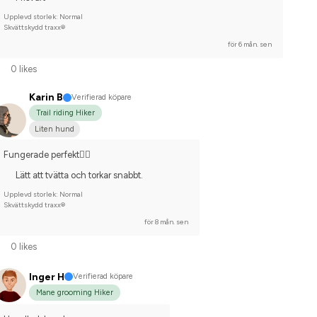
Upplevd storlek: Normal
Skvättskydd traxx®
för 6 mån. sen
0 likes
Karin B
Verifierad köpare
Trail riding Hiker
Liten hund
Fungerade perfekt👍🏻
Lätt att tvätta och torkar snabbt.
Upplevd storlek: Normal
Skvättskydd traxx®
för 8 mån. sen
0 likes
Inger H
Verifierad köpare
Mane grooming Hiker