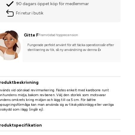
90 dagars öppet köp för medlemmar
Fri retur i butik
Gitte F
Framröstad topprecension
Fungerade perfekt använt för att täcka operationssår efter 
sterilisering av tik, så ny användning av denna 👍
roduktbeskrivning
vänds vid oönskad revirmarkering. Fästes enkelt med kardborre runt
anhundens midja, bakom revbenen. Välj den storlek som motsvarar
ndens omkrets kring midjan och lägg till ca 5 cm. För bättre
psugningsförmåga kan man använda sig av tikskyddsinlägg eller vanliga
osskydd som ilägg (ingår ej).
roduktspecifikation