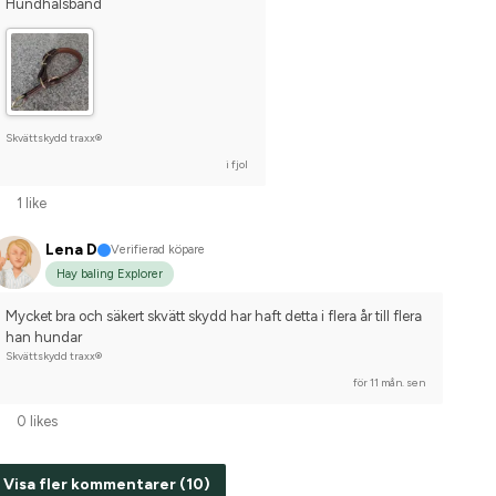
Hundhalsband
Skvättskydd traxx®
i fjol
1 like
Lena D
Verifierad köpare
Hay baling Explorer
Mycket bra och säkert skvätt skydd har haft detta i flera år till flera  
han hundar
Skvättskydd traxx®
för 11 mån. sen
0 likes
Visa fler kommentarer (10)