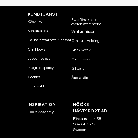
KUNDTJÄNST
EU:s försäkran om
Köpvillkor
överensstämmelse
Kontakta oss
Vanliga frågor
Hållbarhetsarbete & ansvar
Om Jula Holding
Om Hööks
Black Week
Jobba hos oss
Club Hööks
Integritetspolicy
Giftcard
Cookies
Ångra köp
Hitta butik
INSPIRATION
HÖÖKS
HÄSTSPORT AB
Hööks Academy
Företagsgatan 58
504 64 Borås
Sweden