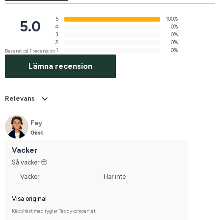
5
100%
5.0
4
0%
3
0%
2
0%
1
0%
Baserat på 1 recension
Lämna recension
Relevans
Fay
Gäst
Vacker
Så vacker 🥹
Vacker
Har inte
Visa original
Käpphäst med tyglar Teddykompaniet