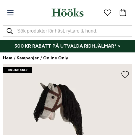
500 KR RABATT PÅ UTVALDA RIDHJÄLMAR* >
Hem
Kampanjer
Online Only
ONLINE ONLY