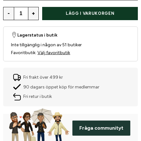
-
+
LÄGG I VARUKORGEN
Lagerstatus i butik
Inte tillgänglig i någon av 51 butiker
Favoritbutik
:
Välj favoritbutik
Fri frakt över 499 kr
90 dagars öppet köp för medlemmar
Fri retur i butik
Fråga communityt