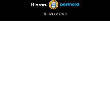
© Hööks.se 2020