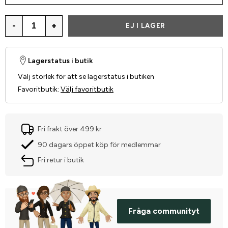
-
+
EJ I LAGER
Lagerstatus i butik
Välj storlek för att se lagerstatus i butiken
Favoritbutik
:
Välj favoritbutik
Fri frakt över 499 kr
90 dagars öppet köp för medlemmar
Fri retur i butik
Fråga communityt