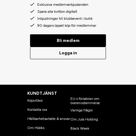
Exklusiva medlemserbjudanden
Spara alla kvitton digitalt
Inbjudningar till klubbevent i butik
90 dagars öppet köp för medlemmar
Bli medlem
Logga in
KUNDTJÄNST
EU:s försäkran om
Köpvillkor
överensstämmelse
Kontakta oss
Vanliga frågor
Hållbarhetsarbete & ansvar
Om Jula Holding
Om Hööks
Black Week