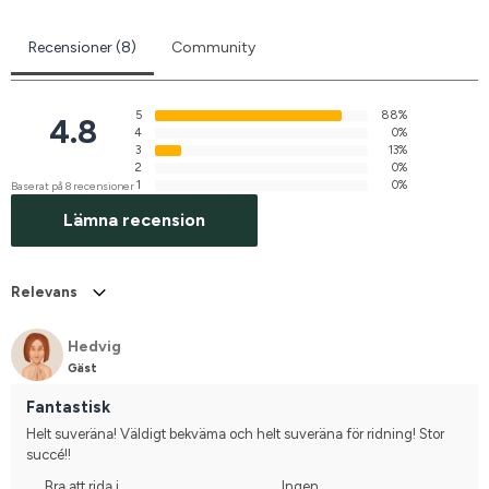
Recensioner (8)
Community
5
88%
4.8
4
0%
3
13%
2
0%
1
0%
Baserat på 8 recensioner
Lämna recension
Relevans
Hedvig
Gäst
Fantastisk
Helt suveräna! Väldigt bekväma och helt suveräna för ridning! Stor 
succé!!
Bra att rida i
Ingen