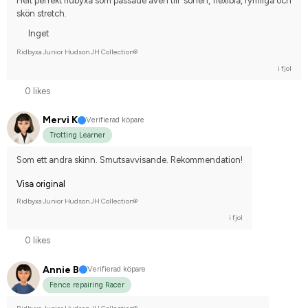
Helt perfekt ridbyxa som passade även till  sonen, flexibla, rymliga och 
skön stretch.
Inget
Ridbyxa Junior Hudson JH Collection®
i fjol
0 likes
Mervi K
Verifierad köpare
Trotting Learner
Som ett andra skinn. Smutsavvisande. Rekommendation!
Visa original
Ridbyxa Junior Hudson JH Collection®
i fjol
0 likes
Annie B
Verifierad köpare
Fence repairing Racer