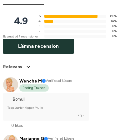
5
86%
4.9
4
14%
3
0%
2
0%
1
0%
Baserat på 7 recensioner
Lämna recension
Relevans
Wenche M
Verifierad köpare
Racing Trainee
Bomull
Topp Junior Kipper Mulle
i fjol
0 likes
Marianne G
Verifierad köpare