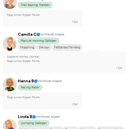
Trail blazing Trekker
Topp Junior Kipper Mulle
i fjol
Camilla C
Verifierad köpare
Manure moving Galloper
Hoppning
Dressyr
Fälttävlan/Terräng
Hobbyridning i skog & mark
Liten hund
Annan häst
Upplevd storlek: Normal
Tävlingsrider på hobbynivå
Topp Junior Kipper Mulle
i fjol
Hanna B
Verifierad köpare
Racing Racer
Topp Junior Kipper Mulle
i fjol
Linda B
Verifierad köpare
Jumping Galloper