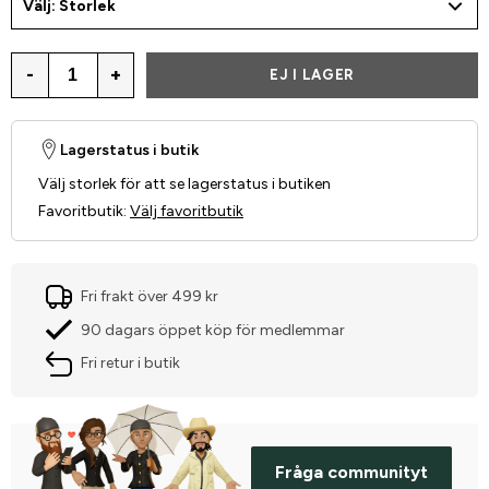
Välj: Storlek
-
+
EJ I LAGER
Lagerstatus i butik
Välj storlek för att se lagerstatus i butiken
Favoritbutik
:
Välj favoritbutik
Fri frakt över 499 kr
90 dagars öppet köp för medlemmar
Fri retur i butik
Fråga communityt