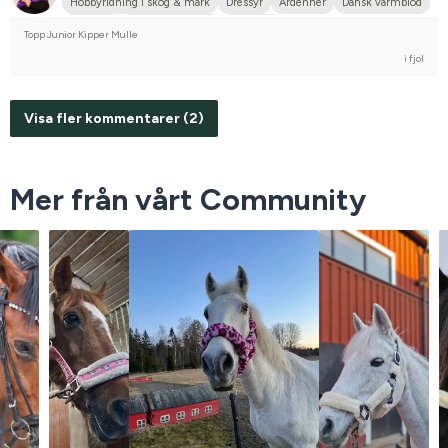
Hobbyridning i skog & mark
Dressyr
Ardenner
Dansk varmblod
Dølahest
Engelskt fullblod
Fjordhäst
Topp Junior Kipper Mulle
Holländskt varmblod (KWPN)
Kallblodstravare
i fjol
Norsk varmblodshäst
Svenskt varmblod (SWB)
Varmblodstravare
Norlandshäst
Oldenburger
Shetlandsponny
Nej, jag tävlar inte
Visa fler kommentarer (2)
Mer från vårt Community