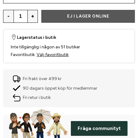
-
+
EJ I LAGER ONLINE
Lagerstatus i butik
Inte tillgänglig i någon av 51 butiker
Favoritbutik
:
Välj favoritbutik
Fri frakt över 499 kr
90 dagars öppet köp för medlemmar
Fri retur i butik
Fråga communityt