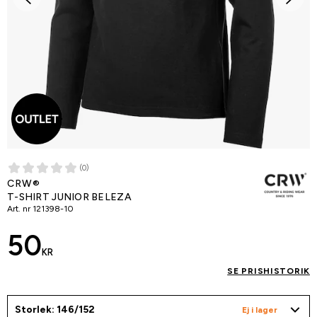
(0)
CRW®
T-SHIRT JUNIOR BELEZA
Art. nr
121398-10
50
KR
SE PRISHISTORIK
Storlek: 146/152
Ej i lager