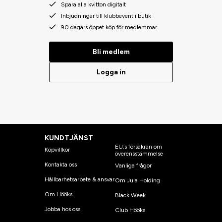
Spara alla kvitton digitalt
Inbjudningar till klubbevent i butik
90 dagars öppet köp för medlemmar
Bli medlem
Logga in
KUNDTJÄNST
EU:s försäkran om
Köpvillkor
överensstämmelse
Kontakta oss
Vanliga frågor
Hållbarhetsarbete & ansvar
Om Jula Holding
Om Hööks
Black Week
Jobba hos oss
Club Hööks