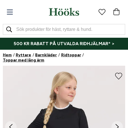
500 KR RABATT PÅ UTVALDA RIDHJÄLMAR* >
Hem
Ryttare
Barnkläder
Ridtoppar
Toppar med lång ärm