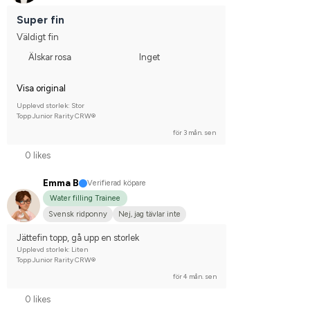
Super fin
Väldigt fin
Älskar rosa
Inget
Visa original
Upplevd storlek: Stor
Topp Junior Rarity CRW®
för 3 mån. sen
0 likes
Emma B
Verifierad köpare
Water filling Trainee
Svensk ridponny
Nej, jag tävlar inte
Jättefin topp, gå upp en storlek
Upplevd storlek: Liten
Topp Junior Rarity CRW®
för 4 mån. sen
0 likes