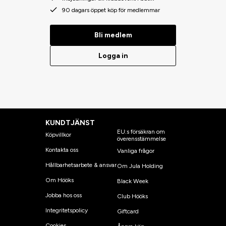
90 dagars öppet köp för medlemmar
Bli medlem
Logga in
KUNDTJÄNST
EU:s försäkran om
Köpvillkor
överensstämmelse
Kontakta oss
Vanliga frågor
Hållbarhetsarbete & ansvar
Om Jula Holding
Om Hööks
Black Week
Jobba hos oss
Club Hööks
Integritetspolicy
Giftcard
Cookies