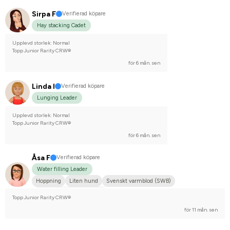
Sirpa F
Verifierad köpare
Hay stacking Cadet
Upplevd storlek: Normal
Topp Junior Rarity CRW®
för 6 mån. sen
Linda I
Verifierad köpare
Lunging Leader
Upplevd storlek: Normal
Topp Junior Rarity CRW®
för 6 mån. sen
Åsa F
Verifierad köpare
Water filling Leader
Hoppning
Liten hund
Svenskt varmblod (SWB)
Tävlingsrider på hobbynivå
Topp Junior Rarity CRW®
för 11 mån. sen