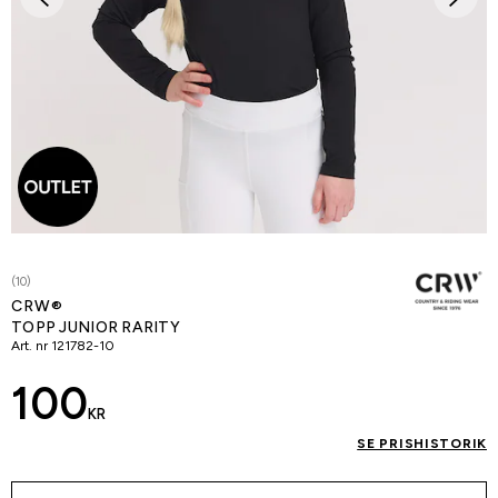
(10)
CRW®
TOPP JUNIOR RARITY
Art. nr
121782-10
100
KR
SE PRISHISTORIK