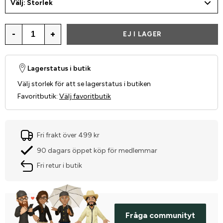
Välj: Storlek
-
+
EJ I LAGER
Lagerstatus i butik
Välj storlek för att se lagerstatus i butiken
Favoritbutik
:
Välj favoritbutik
Fri frakt över 499 kr
90 dagars öppet köp för medlemmar
Fri retur i butik
Fråga communityt