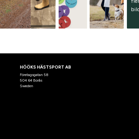
fler
bil
HÖÖKS HÄSTSPORT AB
Företagsgatan 58
504 64 Borås
Sweden