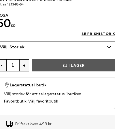
t. nr
121348-54
OSA
50
KR
SE PRISHISTORIK
Välj: Storlek
-
+
EJ I LAGER
Lagerstatus i butik
Välj storlek för att se lagerstatus i butiken
Favoritbutik
:
Välj favoritbutik
Fri frakt över 499 kr