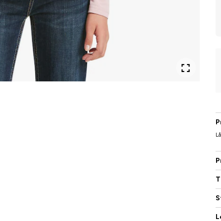
P
Lå
P
T
S
L