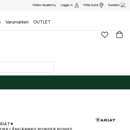
Logga in
Hitta butik
Hööks Academy
Sweden
e
Varumärken
OUTLET
)
RIAT®
OPP LÅNGÄRMAD POWDER PONIES