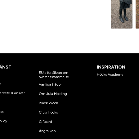
ÄNST
INSPIRATION
EU:s försäkran om
Hööks Academy
överensstämmelse
s
Vanliga frågor
arbete & ansvar
Om Jula Holding
Black Week
ss
Club Hööks
olicy
Giftcard
Ångra köp