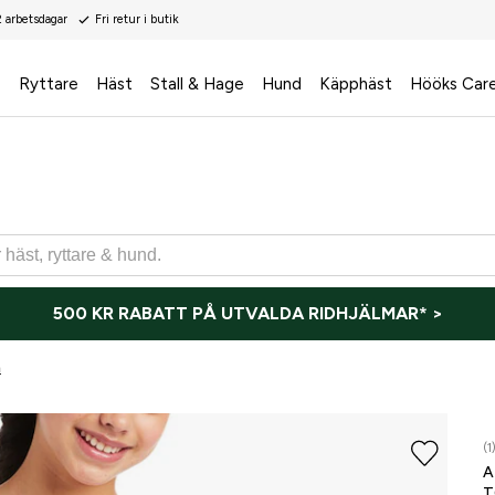
2 arbetsdagar
Fri retur i butik
s
Ryttare
Häst
Stall & Hage
Hund
Käpphäst
Hööks Car
500 KR RABATT PÅ UTVALDA RIDHJÄLMAR* >
m
(1
A
T