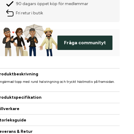
90 dagars öppet köp för medlemmar
Fri retur i butik
Fråga communityt
roduktbeskrivning
ngärmad topp med rund halsringning och tryckt hästmotiv på framsidan.
roduktspecifikation
illverkare
torleksguide
everans & Retur