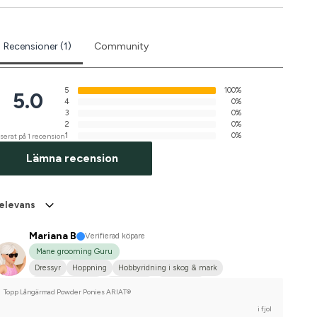
Recensioner (1)
Community
5
100%
5.0
4
0%
3
0%
2
0%
1
0%
serat på 1 recension
Lämna recension
elevans
Mariana B
Verifierad köpare
Mane grooming Guru
Dressyr
Hoppning
Hobbyridning i skog & mark
Fälttävlan/Terräng
Liten hund
Annan häst
Topp Långärmad Powder Ponies ARIAT®
Tävlingsrider på hobbynivå
i fjol