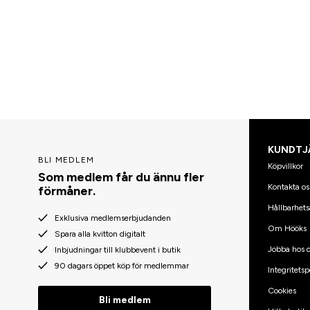
KUNDTJ
BLI MEDLEM
Köpvillkor
Som medlem får du ännu fler
Kontakta os
förmåner.
Hållbarhets
Exklusiva medlemserbjudanden
Om Hööks
Spara alla kvitton digitalt
Jobba hos o
Inbjudningar till klubbevent i butik
90 dagars öppet köp för medlemmar
Integritetsp
Cookies
Bli medlem