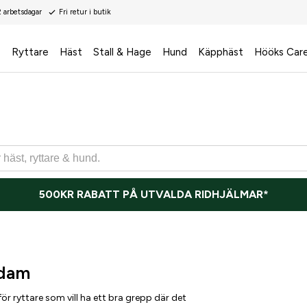
2 arbetsdagar
Fri retur i butik
s
Ryttare
Häst
Stall & Hage
Hund
Käpphäst
Hööks Car
500KR RABATT PÅ UTVALDA RIDHJÄLMAR*
 dam
ör ryttare som vill ha ett bra grepp där det