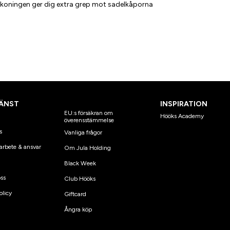
äskoningen ger dig extra grep mot sadelkåporna
el av byxan som har skoning. En helskodd ridbyxa
tabilt grepp i sadeln. Knäskodda ridbyxor har till
ra grepp mot sadelkåporna utan att begränsa
al - anpassade för både träning och tävling.
ÄNST
INSPIRATION
EU:s försäkran om
Hööks Academy
överensstämmelse
s
Vanliga frågor
arbete & ansvar
Om Jula Holding
Black Week
ss
Club Hööks
olicy
Giftcard
Ångra köp