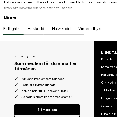
behövs som mest. Utan att känna att man blir för låst i sadeln. Kn
utan att påverka din rörelsefrihet i sadeln.
Läs mer
Skillnaden mellan helskodda och halvskodda ridbyxor är hur stor d
har skoning över hela sätet och insidan av benen, vilket ger dig ett s
Ridtights
Helskodd
Halvskodd
Vinterridbyxor
skillnad från helskodda endast skoning vid knäna, vilket ger dig b
rörligheten i sitsen.
Hos oss hittar du knäskodda ridbyxor i olika passformer och materi
KUNDTJ
BLI MEDLEM
Köpvillkor
Som medlem får du ännu fler
Kontakta os
förmåner.
Hållbarhets
Exklusiva medlemserbjudanden
Om Hööks
Spara alla kvitton digitalt
Jobba hos o
Inbjudningar till klubbevent i butik
90 dagars öppet köp för medlemmar
Integritetsp
Cookies
Bli medlem
Hitta butik