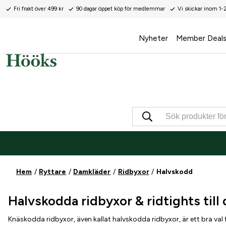
Fri frakt över 499 kr
90 dagar öppet köp för medlemmar
Vi skickar inom 1-
Nyheter
Member Deal
Hem
Ryttare
Damkläder
Ridbyxor
Halvskodd
Halvskodda ridbyxor & ridtights till
Knäskodda ridbyxor, även kallat halvskodda ridbyxor, är ett bra val f