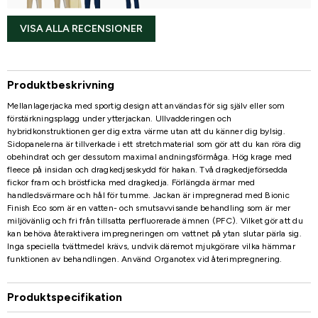
VISA ALLA RECENSIONER
Produktbeskrivning
Mellanlagerjacka med sportig design att användas för sig själv eller som
förstärkningsplagg under ytterjackan. Ullvadderingen och
hybridkonstruktionen ger dig extra värme utan att du känner dig bylsig.
Sidopanelerna är tillverkade i ett stretchmaterial som gör att du kan röra dig
obehindrat och ger dessutom maximal andningsförmåga. Hög krage med
fleece på insidan och dragkedjseskydd för hakan. Två dragkedjeförsedda
fickor fram och bröstficka med dragkedja. Förlängda ärmar med
handledsvärmare och hål för tumme. Jackan är impregnerad med Bionic
Finish Eco som är en vatten- och smutsavvisande behandling som är mer
miljövänlig och fri från tillsatta perfluorerade ämnen (PFC). Vilket gör att du
kan behöva återaktivera impregneringen om vattnet på ytan slutar pärla sig.
Inga speciella tvättmedel krävs, undvik däremot mjukgörare vilka hämmar
funktionen av behandlingen. Använd Organotex vid återimpregnering.
Produktspecifikation