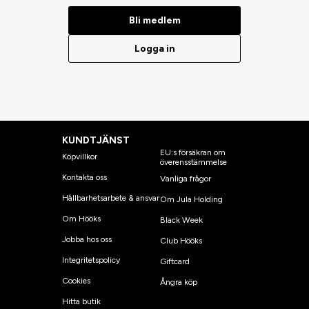
Bli medlem
Logga in
KUNDTJÄNST
EU:s försäkran om
Köpvillkor
överensstämmelse
Kontakta oss
Vanliga frågor
Hållbarhetsarbete & ansvar
Om Jula Holding
Om Hööks
Black Week
Jobba hos oss
Club Hööks
Integritetspolicy
Giftcard
Cookies
Ångra köp
Hitta butik