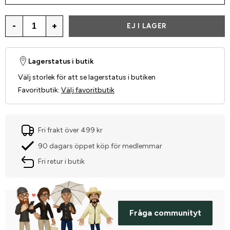
-
+
EJ I LAGER
Lagerstatus i butik
Välj storlek för att se lagerstatus i butiken
Favoritbutik
:
Välj favoritbutik
Fri frakt över 499 kr
90 dagars öppet köp för medlemmar
Fri retur i butik
Fråga communityt