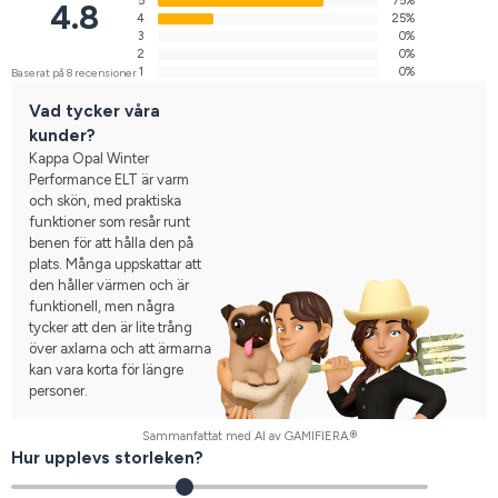
5
75%
4.8
4
25%
3
0%
2
0%
1
0%
Baserat på 8 recensioner
Vad tycker våra
kunder?
Kappa Opal Winter
Performance ELT är varm
och skön, med praktiska
funktioner som resår runt
benen för att hålla den på
plats. Många uppskattar att
den håller värmen och är
funktionell, men några
tycker att den är lite trång
över axlarna och att ärmarna
kan vara korta för längre
personer.
Sammanfattat med AI av GAMIFIERA.®
Hur upplevs storleken?