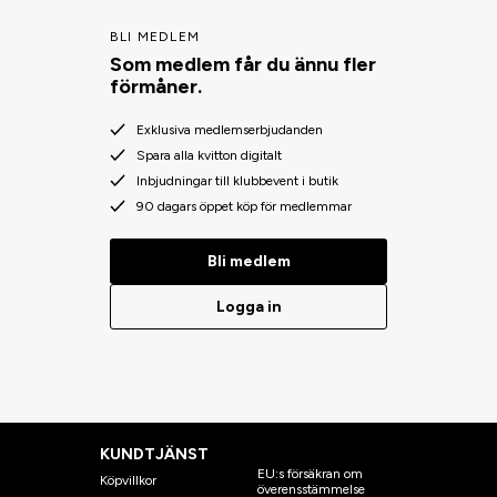
BLI MEDLEM
Som medlem får du ännu fler
förmåner.
Exklusiva medlemserbjudanden
Spara alla kvitton digitalt
Inbjudningar till klubbevent i butik
90 dagars öppet köp för medlemmar
Bli medlem
Logga in
KUNDTJÄNST
EU:s försäkran om
Köpvillkor
överensstämmelse