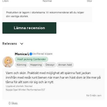
Liten
Normal
Stor
Produkten är lagom i storlekarna. Vi rekommenderar att du köper
din vanliga storlek.
Lämna recension
Relevans
Monica L
Verifierad köpare
Hoof picking Contender
Körning
Hoppning
Dressyr
Annan häst
Varm och skön. Praktiskt med möjlighet att spänna fast jackan 
innifrån med resår runt benen när man har en häst dom är lite mer på 
tårna för allt som rör sig och är nytt.
Upplevd storlek: Normal
Kappa Opal Winter Performance ELT
för 5 mån. sen
0 likes