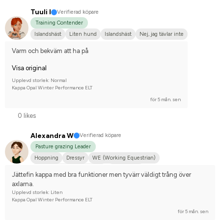
Tuuli I
Verifierad köpare
Training Contender
Islandshäst
Liten hund
Islandshäst
Nej, jag tävlar inte
Varm och bekväm att ha på
Visa original
Upplevd storlek: Normal
Kappa Opal Winter Performance ELT
för 5 mån. sen
0 likes
Alexandra W
Verifierad köpare
Pasture grazing Leader
Hoppning
Dressyr
WE (Working Equestrian)
Hobbyridning i skog & mark
Irländsk Cob
Jättefin kappa med bra funktioner men tyvärr väldigt trång över 
Tävlingsrider på hobbynivå
axlarna.
Upplevd storlek: Liten
Kappa Opal Winter Performance ELT
för 5 mån. sen