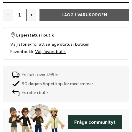
-
+
LÄGG I VARUKORGEN
Lagerstatus i butik
Välj storlek för att se lagerstatus i butiken
Favoritbutik
:
Välj favoritbutik
Fri frakt över 499 kr
90 dagars öppet köp för medlemmar
Fri retur i butik
Fråga communityt