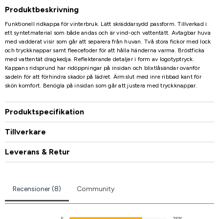
Produktbeskrivning
Funktionell ridkappa för vinterbruk. Lätt skräddarsydd passform. Tillverkad i
ett syntetmaterial som både andas och är vind-och vattentätt. Avtagbar huva
med vadderat visir som går att separera från huvan. Två stora fickor med lock
och tryckknappar samt fleecefoder för att hålla händerna varma. Bröstficka
med vattentät dragkedja. Reflekterande detaljer i form av logotyptryck.
Kappans ridsprund har ridöppningar på insidan och blixtlåsändar ovanför
sadeln för att förhindra skador på lädret. Ärmslut med inre ribbad kant för
skön komfort. Benögla på insidan som går att justera med tryckknappar.
Produktspecifikation
Tillverkare
Leverans & Retur
Recensioner (8)
Community