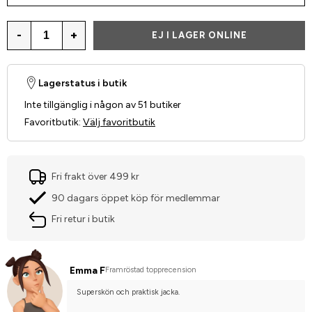
-
+
EJ I LAGER ONLINE
Lagerstatus i butik
Inte tillgänglig i någon av 51 butiker
Favoritbutik
:
Välj favoritbutik
Fri frakt över 499 kr
90 dagars öppet köp för medlemmar
Fri retur i butik
Emma F
Framröstad topprecension
Superskön och praktisk jacka.