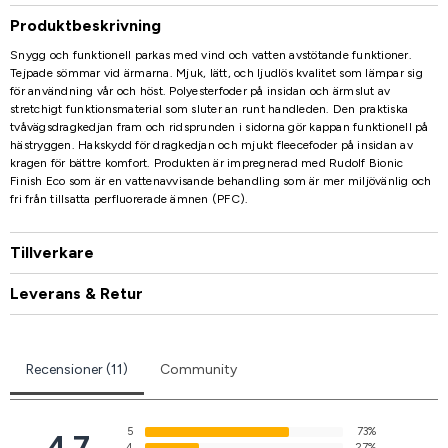
Produktbeskrivning
Snygg och funktionell parkas med vind och vatten avstötande funktioner.
Tejpade sömmar vid ärmarna. Mjuk, lätt, och ljudlös kvalitet som lämpar sig
för användning vår och höst. Polyesterfoder på insidan och ärmslut av
stretchigt funktionsmaterial som sluter an runt handleden. Den praktiska
tvåvägsdragkedjan fram och ridsprunden i sidorna gör kappan funktionell på
hästryggen. Hakskydd för dragkedjan och mjukt fleecefoder på insidan av
kragen för bättre komfort. Produkten är impregnerad med Rudolf Bionic
Finish Eco som är en vattenavvisande behandling som är mer miljövänlig och
fri från tillsatta perfluorerade ämnen (PFC).
Tillverkare
Leverans & Retur
Recensioner (11)
Community
5
73%
4.7
4
27%