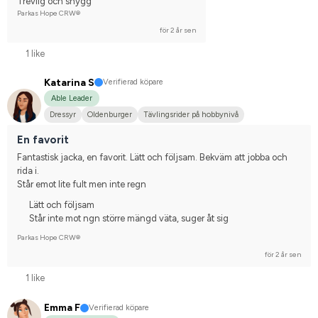
Trevlig och snygg
Parkas Hope CRW®
för 2 år sen
1 like
Katarina S
Verifierad köpare
Able Leader
Dressyr
Oldenburger
Tävlingsrider på hobbynivå
En favorit
Fantastisk jacka, en favorit. Lätt och följsam. Bekväm att jobba och 
rida i.
Står emot lite fult men inte regn
Lätt och följsam
Står inte mot ngn större mängd väta, suger åt sig
Parkas Hope CRW®
för 2 år sen
1 like
Emma F
Verifierad köpare