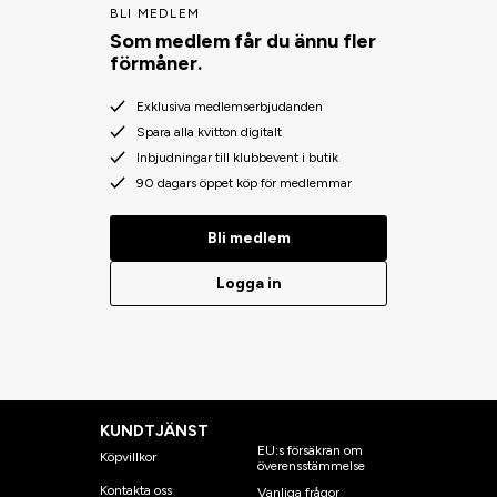
BLI MEDLEM
Som medlem får du ännu fler
förmåner.
Exklusiva medlemserbjudanden
Spara alla kvitton digitalt
Inbjudningar till klubbevent i butik
90 dagars öppet köp för medlemmar
Bli medlem
Logga in
KUNDTJÄNST
EU:s försäkran om
Köpvillkor
överensstämmelse
Kontakta oss
Vanliga frågor