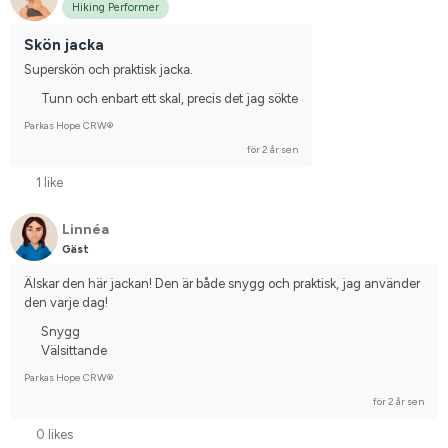
Hiking Performer
Skön jacka
Superskön och praktisk jacka.
Tunn och enbart ett skal, precis det jag sökte
Parkas Hope CRW®
för 2 år sen
1 like
Linnéa
Gäst
Älskar den här jackan! Den är både snygg och praktisk, jag använder 
den varje dag!
Snygg
Välsittande
Parkas Hope CRW®
för 2 år sen
0 likes