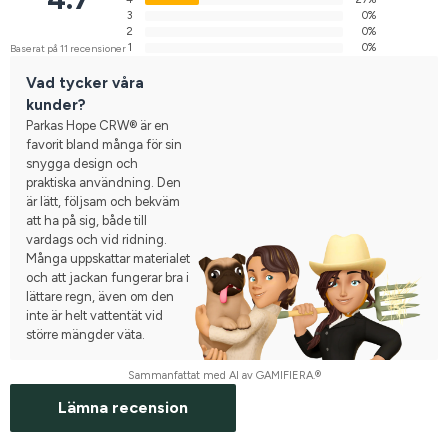
3
0%
2
0%
1
0%
Baserat på 11 recensioner
Vad tycker våra
kunder?
Parkas Hope CRW® är en
favorit bland många för sin
snygga design och
praktiska användning. Den
är lätt, följsam och bekväm
att ha på sig, både till
vardags och vid ridning.
Många uppskattar materialet
och att jackan fungerar bra i
lättare regn, även om den
inte är helt vattentät vid
större mängder väta.
Sammanfattat med AI av GAMIFIERA.®
Lämna recension