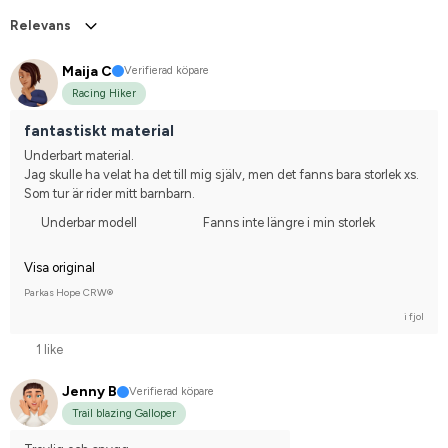
Relevans
Maija C
Verifierad köpare
Racing Hiker
fantastiskt material
Underbart material.
Jag skulle ha velat ha det till mig själv, men det fanns bara storlek xs. 
Som tur är rider mitt barnbarn.
Underbar modell
Fanns inte längre i min storlek
Visa original
Parkas Hope CRW®
i fjol
1 like
Jenny B
Verifierad köpare
Trail blazing Galloper