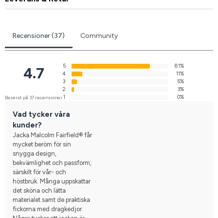
Recensioner (37)
Community
5
81%
4.7
4
11%
3
5%
2
3%
1
0%
Baserat på 37 recensioner
Vad tycker våra
kunder?
Jacka Malcolm Fairfield® får
mycket beröm för sin
snygga design,
bekvämlighet och passform,
särskilt för vår- och
höstbruk. Många uppskattar
det sköna och lätta
materialet samt de praktiska
fickorna med dragkedjor.