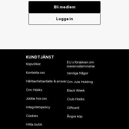
Bli medlem
Logga in
KUNDTJÄNST
EU:s försäkran om
Köpvillkor
överensstämmelse
Kontakta oss
Vanliga frågor
Hållbarhetsarbete & ansvar
Om Jula Holding
Om Hööks
Black Week
Jobba hos oss
Club Hööks
Integritetspolicy
Giftcard
Cookies
Ångra köp
Hitta butik