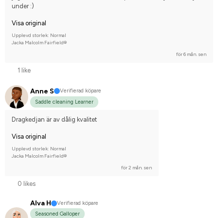
under :)
Visa original
Upplevd storlek: Normal
Jacka Malcolm Fairfield®
för 6 mån. sen
1 like
Anne S
Verifierad köpare
Saddle cleaning Learner
Dragkedjan är av dålig kvalitet
Visa original
Upplevd storlek: Normal
Jacka Malcolm Fairfield®
för 2 mån. sen
0 likes
Alva H
Verifierad köpare
Seasoned Galloper