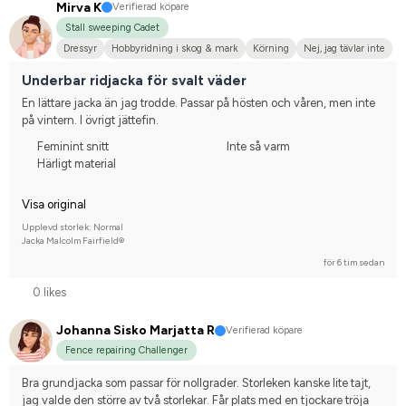
Mirva K
Verifierad köpare
Stall sweeping Cadet
Dressyr
Hobbyridning i skog & mark
Körning
Nej, jag tävlar inte
Underbar ridjacka för svalt väder
En lättare jacka än jag trodde. Passar på hösten och våren, men inte 
på vintern. I övrigt jättefin.
Feminint snitt
Inte så varm
Härligt material
Visa original
Upplevd storlek: Normal
Jacka Malcolm Fairfield®
för 6 tim sedan
0 likes
Johanna Sisko Marjatta R
Verifierad köpare
Fence repairing Challenger
Bra grundjacka som passar för nollgrader. Storleken kanske lite tajt, 
jag valde den större av två storlekar. Får plats med en tjockare tröja 