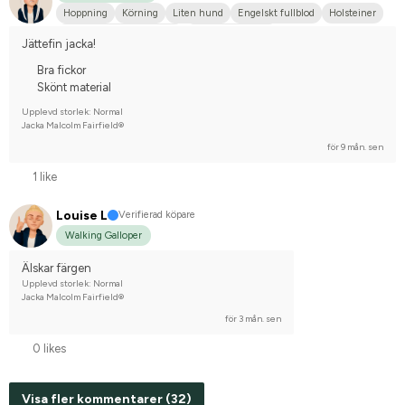
Hoppning
Körning
Liten hund
Engelskt fullblod
Holsteiner
Svenskt varmblod (SWB)
Varmblodstravare
Jättefin jacka!
Bra fickor
Skönt material
Upplevd storlek: Normal
Jacka Malcolm Fairfield®
för 9 mån. sen
1 like
Louise L
Verifierad köpare
Walking Galloper
Älskar färgen
Upplevd storlek: Normal
Jacka Malcolm Fairfield®
för 3 mån. sen
0 likes
Visa fler kommentarer (32)