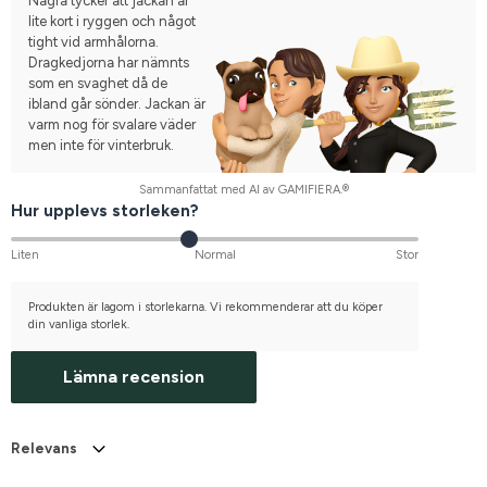
Några tycker att jackan är
lite kort i ryggen och något
tight vid armhålorna.
Dragkedjorna har nämnts
som en svaghet då de
ibland går sönder. Jackan är
varm nog för svalare väder
men inte för vinterbruk.
Sammanfattat med AI av GAMIFIERA.®
Hur upplevs storleken?
Liten
Normal
Stor
Produkten är lagom i storlekarna. Vi rekommenderar att du köper
din vanliga storlek.
Lämna recension
Relevans