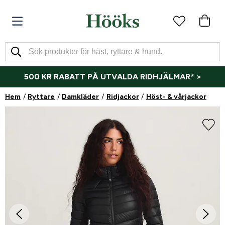
500 KR RABATT PÅ UTVALDA RIDHJÄLMAR* >
Hem
Ryttare
Damkläder
Ridjackor
Höst- & vårjackor