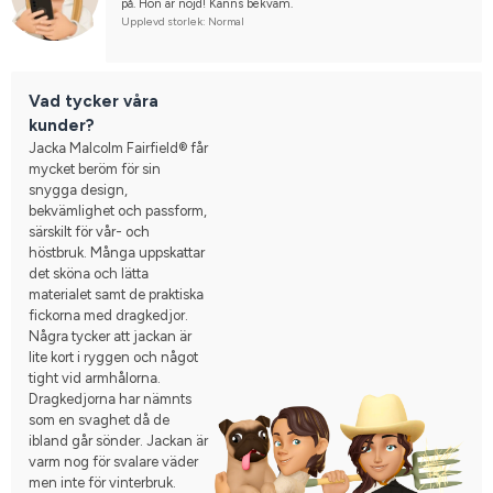
på. Hon är nöjd! Känns bekväm.
Upplevd storlek: Normal
Vad tycker våra
kunder?
Jacka Malcolm Fairfield® får
mycket beröm för sin
snygga design,
bekvämlighet och passform,
särskilt för vår- och
höstbruk. Många uppskattar
det sköna och lätta
materialet samt de praktiska
fickorna med dragkedjor.
Några tycker att jackan är
lite kort i ryggen och något
tight vid armhålorna.
Dragkedjorna har nämnts
som en svaghet då de
ibland går sönder. Jackan är
varm nog för svalare väder
men inte för vinterbruk.