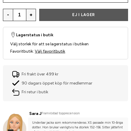
-
+
EJ I LAGER
Lagerstatus i butik
Välj storlek för att se lagerstatus i butiken
Favoritbutik
:
Välj favoritbutik
Fri frakt över 499 kr
90 dagars öppet köp för medlemmar
Fri retur i butik
Sara J
Framröstad topprecension
Underbar jacka som rekommenderas. XS passade min 10-åriga 
dotter. Hon brukar vanligtvis ha storlek 152-156. Sitter jättefint 