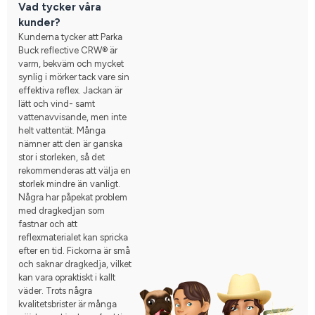
Vad tycker våra
kunder?
Kunderna tycker att Parka
Buck reflective CRW® är
varm, bekväm och mycket
synlig i mörker tack vare sin
effektiva reflex. Jackan är
lätt och vind- samt
vattenavvisande, men inte
helt vattentät. Många
nämner att den är ganska
stor i storleken, så det
rekommenderas att välja en
storlek mindre än vanligt.
Några har påpekat problem
med dragkedjan som
fastnar och att
reflexmaterialet kan spricka
efter en tid. Fickorna är små
och saknar dragkedja, vilket
kan vara opraktiskt i kallt
väder. Trots några
kvalitetsbrister är många