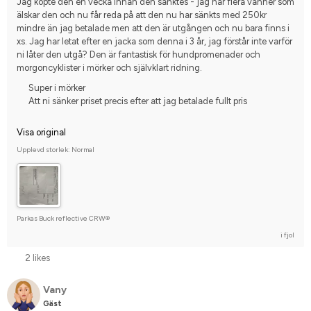
Jag köpte den en vecka innan den sänktes - jag har flera vänner som 
älskar den och nu får reda på att den nu har sänkts med 250kr 
mindre än jag betalade men att den är utgången och nu bara finns i 
xs. Jag har letat efter en jacka som denna i 3 år, jag förstår inte varför 
ni låter den utgå? Den är fantastisk för hundpromenader och 
morgoncyklister i mörker och självklart ridning.
Super i mörker
Att ni sänker priset precis efter att jag betalade fullt pris
Visa original
Upplevd storlek: Normal
Parkas Buck reflective CRW®
i fjol
2 likes
Vany
Gäst