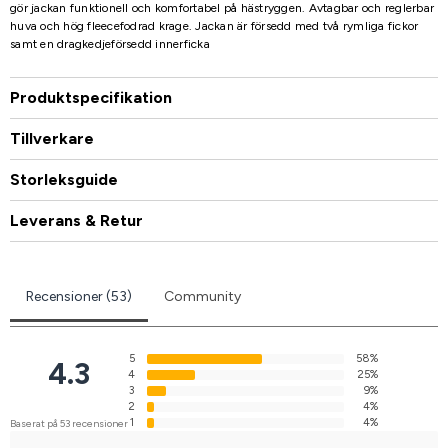
gör jackan funktionell och komfortabel på hästryggen. Avtagbar och reglerbar
huva och hög fleecefodrad krage. Jackan är försedd med två rymliga fickor
samt en dragkedjeförsedd innerficka
Produktspecifikation
Tillverkare
Storleksguide
Leverans & Retur
Recensioner (53)
Community
5
58%
4.3
4
25%
3
9%
2
4%
1
4%
Baserat på 53 recensioner