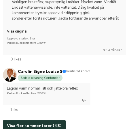
Verkligen bra reflex, super synlig i mörker. Mycket varm. Vindtät
Endast vattenavvisande, inte vattentät. Dålig kvalitet på
komponenter; tryckknappar vid ridöppning gick
sönder efter första ridturen! Jacka fortfarande användbar efteråt
Visa original
Upplevd storlek: Stor
Parkas Buck reflective CRW®
för 12 mån. sen
0 likes
Carolin Signe Louise S
Verifierad köpare
Saddle cleaning Contender
Lagom varm normal i stl och jätte bra reflex
Parkas Buck reflective CRW®
i fjol
1 like
Visa fler kommentarer (48)