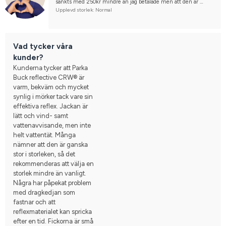
sänkts med 250kr mindre än jag betalade men att den är 
utgången och nu bara finns i xs. Jag har letat efter en jacka 
Upplevd storlek: Normal
som denna i 3 år, jag förstår inte varför ni låter den utgå? Den 
är fantastisk för hundpromenader och morgoncyklister i 
mörker och självklart ridning.
Vad tycker våra
kunder?
Kunderna tycker att Parka
Buck reflective CRW® är
varm, bekväm och mycket
synlig i mörker tack vare sin
effektiva reflex. Jackan är
lätt och vind- samt
vattenavvisande, men inte
helt vattentät. Många
nämner att den är ganska
stor i storleken, så det
rekommenderas att välja en
storlek mindre än vanligt.
Några har påpekat problem
med dragkedjan som
fastnar och att
reflexmaterialet kan spricka
efter en tid. Fickorna är små