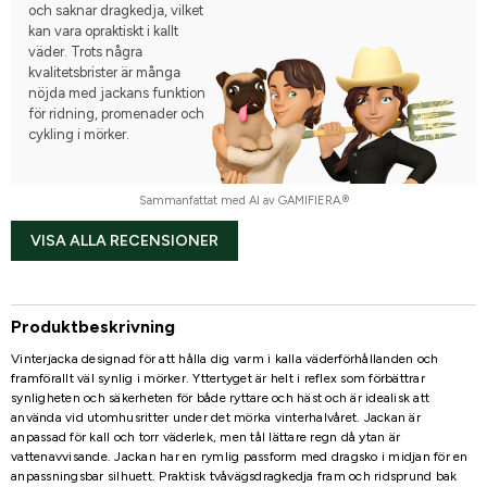
och saknar dragkedja, vilket
kan vara opraktiskt i kallt
väder. Trots några
kvalitetsbrister är många
nöjda med jackans funktion
för ridning, promenader och
cykling i mörker.
Sammanfattat med AI av GAMIFIERA.®
VISA ALLA RECENSIONER
Produktbeskrivning
Vinterjacka designad för att hålla dig varm i kalla väderförhållanden och
framförallt väl synlig i mörker. Yttertyget är helt i reflex som förbättrar
synligheten och säkerheten för både ryttare och häst och är idealisk att
använda vid utomhusritter under det mörka vinterhalvåret. Jackan är
anpassad för kall och torr väderlek, men tål lättare regn då ytan är
vattenavvisande. Jackan har en rymlig passform med dragsko i midjan för en
anpassningsbar silhuett. Praktisk tvåvägsdragkedja fram och ridsprund bak