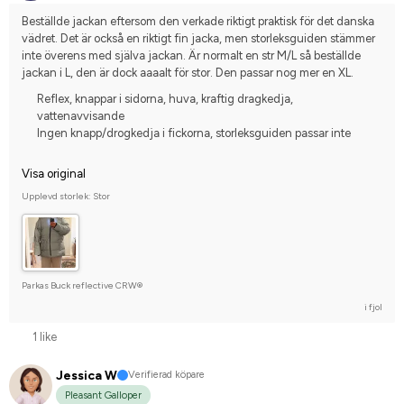
Beställde jackan eftersom den verkade riktigt praktisk för det danska 
vädret. Det är också en riktigt fin jacka, men storleksguiden stämmer 
inte överens med själva jackan. Är normalt en str M/L så beställde 
jackan i L, den är dock aaaalt för stor. Den passar nog mer en XL.
Reflex, knappar i sidorna, huva, kraftig dragkedja,
vattenavvisande
Ingen knapp/drogkedja i fickorna, storleksguiden passar inte
Visa original
Upplevd storlek: Stor
Parkas Buck reflective CRW®
i fjol
1 like
Jessica W
Verifierad köpare
Pleasant Galloper