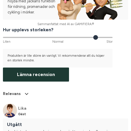
nöjda med jackans funktion
för ridning, promenader och
cykling i mörker.
Sammanfattat med AI av GAMIFIERA.®
Hur upplevs storleken?
Liten
Normal
Stor
Produkten är lite större än vanligt. Vi rekommenderar att du köper
en storlek mindre.
Lämna recension
Relevans
Lika
Gäst
Utgått