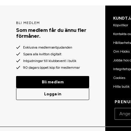
KUNDTJ
BLI MEDLEM
Köpvillkor
Som medlem får du ännu fler
Kontakta os
förmåner.
Hållbarhets
Exklusiva medlemserbjudanden
Om Hööks
Spara alla kvitton digitalt
Jobba hos o
Inbjudningar till klubbevent i butik
90 dagars öppet köp för medlemmar
Integritetsp
Cookies
Bli medlem
Hitta butik
Logga in
PRENU