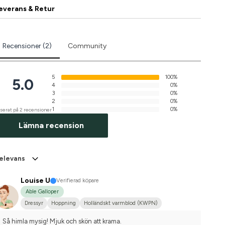
everans & Retur
Recensioner (2)
Community
5
100%
5.0
4
0%
3
0%
2
0%
1
0%
serat på 2 recensioner
Lämna recension
elevans
Louise U
Verifierad köpare
Able Galloper
Dressyr
Hoppning
Holländskt varmblod (KWPN)
Nej, jag tävlar inte
Så himla mysig! Mjuk och skön att krama.