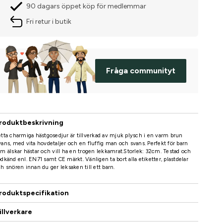
90 dagars öppet köp för medlemmar
Fri retur i butik
Fråga communityt
roduktbeskrivning
tta charmiga hästgosedjur är tillverkad av mjuk plysch i en varm brun
ans, med vita hovdetaljer och en fluffig man och svans. Perfekt för barn
m älskar hästar och vill ha en trogen lekkamrat.Storlek: 32cm. Testad och
dkänd enl. EN71 samt CE märkt. Vänligen ta bort alla etiketter, plastdelar
h snören innan du ger leksaken till ett barn.
roduktspecifikation
illverkare