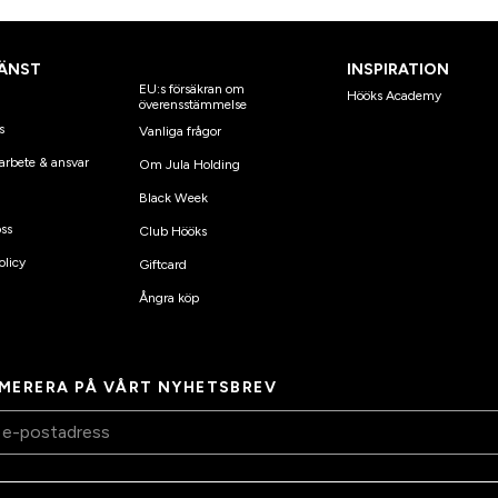
ÄNST
INSPIRATION
EU:s försäkran om
Hööks Academy
överensstämmelse
s
Vanliga frågor
arbete & ansvar
Om Jula Holding
Black Week
ss
Club Hööks
olicy
Giftcard
Ångra köp
MERERA PÅ VÅRT NYHETSBREV