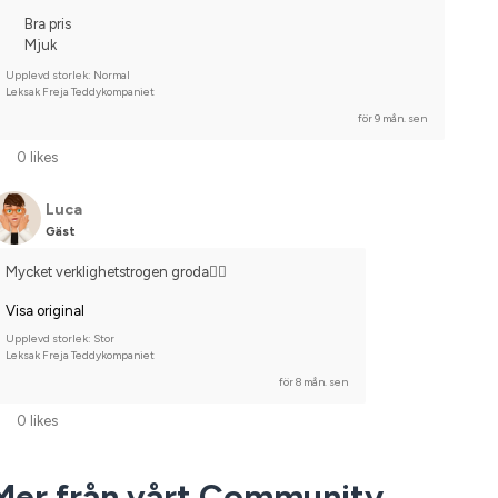
Bra pris
Mjuk
Upplevd storlek: Normal
Leksak Freja Teddykompaniet
för 9 mån. sen
0 likes
Luca
Gäst
Mycket verklighetstrogen groda👌🏻
Visa original
Upplevd storlek: Stor
Leksak Freja Teddykompaniet
för 8 mån. sen
0 likes
Mer från vårt Community