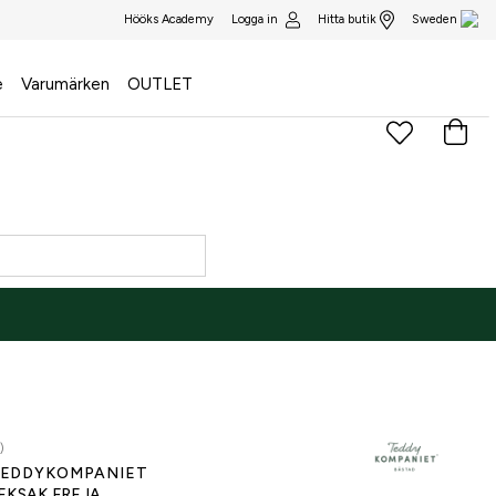
Logga in
Hitta butik
Hööks Academy
Sweden
e
Varumärken
OUTLET
)
EDDYKOMPANIET
EKSAK FREJA