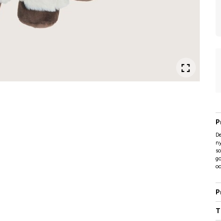
P
De
ny
so
go
oc
P
T