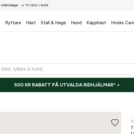
2 arbetsdagar
Fri retur i butik
s
Ryttare
Häst
Stall & Hage
Hund
Käpphäst
Hööks Car
500 KR RABATT PÅ UTVALDA RIDHJÄLMAR* >
(2
T
L