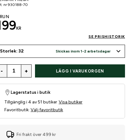
t. nr
930188-70
RUN
199
KR
SE PRISHISTORIK
Storlek: 32
Skickas inom 1-2 arbetsdagar
-
+
LÄGG I VARUKORGEN
Lagerstatus i butik
Tillgänglig i 4 av 51 butiker
Visa butiker
Favoritbutik
:
Välj favoritbutik
Fri frakt över 499 kr