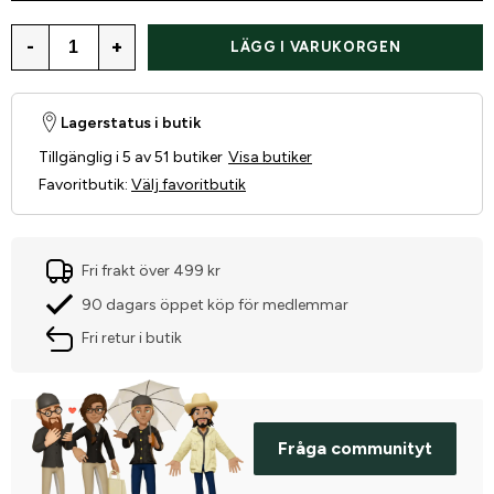
-
+
LÄGG I VARUKORGEN
Lagerstatus i butik
Tillgänglig i 5 av 51 butiker
Visa butiker
Favoritbutik
:
Välj favoritbutik
Fri frakt över 499 kr
90 dagars öppet köp för medlemmar
Fri retur i butik
Fråga communityt