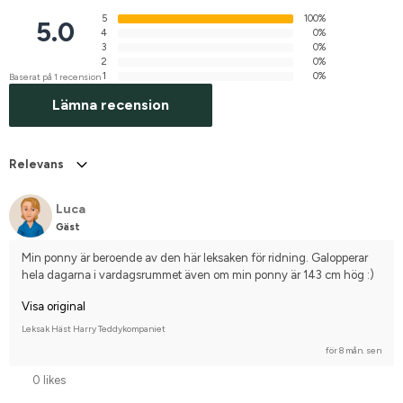
5
100%
5.0
4
0%
3
0%
2
0%
1
0%
Baserat på 1 recension
Lämna recension
Relevans
Luca
Gäst
Min ponny är beroende av den här leksaken för ridning. Galopperar 
hela dagarna i vardagsrummet även om min ponny är 143 cm hög :)
Visa original
Leksak Häst Harry Teddykompaniet
för 8 mån. sen
0 likes