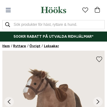
500KR RABATT PÅ UTVALDA RIDHJÄLMAR*
Hem
Ryttare
Övrigt
Leksaker