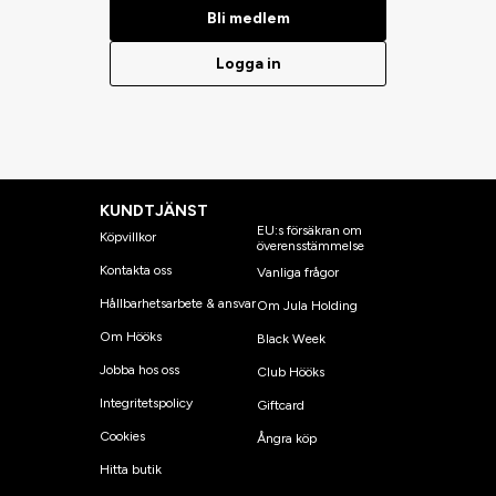
Bli medlem
Logga in
KUNDTJÄNST
EU:s försäkran om
Köpvillkor
överensstämmelse
Kontakta oss
Vanliga frågor
Hållbarhetsarbete & ansvar
Om Jula Holding
Om Hööks
Black Week
Jobba hos oss
Club Hööks
Integritetspolicy
Giftcard
Cookies
Ångra köp
Hitta butik