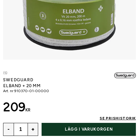
(5)
SWEDGUARD
ELBAND + 20 MM
Art. nr
910370-01-00000
209
KR
SE PRISHISTORIK
-
+
LÄGG I VARUKORGEN