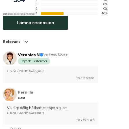
3
0%
2
0%
1
40%
Baserat på 5 recensioner
Lämna recension
Relevans
Veronica N
Verifierad köpare
Capable Performer
Elband + 20 MM Swedguard
för 4 v. sedan
Pernilla
Gäst
Väldigt dålig hållbarhet, töjer sig lätt.
Elband + 20 MM Swedguard
för 9 mån. sen