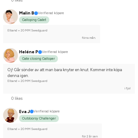
0 likes
Malin B
Verifierad köpare
Galloping Cadet
Elband + 20 MM Swedguard
förra mån.
Heléne P
Verifierad köpare
Gate closing Galloper
Oj! Går sönder av att man bara knyter en knut. Kommer inte köpa 
denna igen.
Elband + 20 MM Swedguard
i fjol
0 likes
Eva J
Verifierad köpare
Outdoorsy Challenger
Elband + 20 MM Swedguard
för 2 år sen