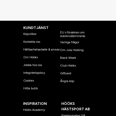
KUNDTJÄNST
EU:s försäkran om
Köpvillkor
överensstämmelse
Kontakta oss
Vanliga frågor
Hållbarhetsarbete & ansvar
Om Jula Holding
Om Hööks
Black Week
Jobba hos oss
Club Hööks
Integritetspolicy
Giftcard
Cookies
Ångra köp
Hitta butik
INSPIRATION
HÖÖKS
HÄSTSPORT AB
Hööks Academy
Företagsgatan 58