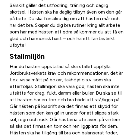
Särskilt gäller det utfodring, träning och daglig
skötsel. Hästen ska ha daglig tillsyn även om den går
på bete. Du ska försäkra dig om att hästen mår och
har det bra. Skapar du dig bra rutiner kring allt arbete
som har med hästen att göra så kommer du att få en
glad och harmonisk häst – och ha ett fantastiskt
utbyte!
Stallmiljön
Har du hästen uppstallad så ska stallet uppfylla
Jordbruksverkets krav och rekommendationer, det är
t.ex. vissa mått på boxar, takhöjd o.s.v. som ska
efterföljas. Stallmiljön ska vara god, hästen ska inte
utsätts för drag, fukt, damm eller buller. Du ska se till
att hästen har en torr och bra bädd att stå/ligga på.
Går hästen på lösdrift ska det finnas ett skydd för
hästen som den kan gå in under för att slippa stark
sol, regn och rusk. Går hästarna ute även på vintern
så ska det finnas en torr och ren liggplats för dem.
Hästen ska ha tillgång till bra och balanserat foder,