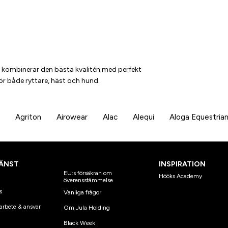
en kombinerar den bästa kvalitén med perfekt
ör både ryttare, häst och hund.
Agriton
Airowear
Alac
Alequi
Aloga Equestria
ÄNST
INSPIRATION
EU:s försäkran om
Hööks Academy
överensstämmelse
s
Vanliga frågor
arbete & ansvar
Om Jula Holding
Black Week