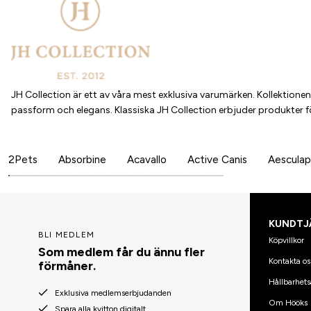
JH Collection är ett av våra mest exklusiva varumärken. Kollektion
passform och elegans. Klassiska JH Collection erbjuder produkter f
2Pets
Absorbine
Acavallo
Active Canis
Aesculap
KUNDTJ
BLI MEDLEM
Köpvillkor
Som medlem får du ännu fler
Kontakta os
förmåner.
Hållbarhets
Exklusiva medlemserbjudanden
Om Hööks
Spara alla kvitton digitalt