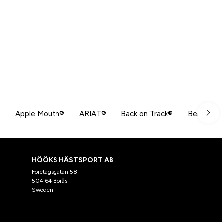
n
Apple Mouth®
ARIAT®
Back on Track®
Beris
HÖÖKS HÄSTSPORT AB
Företagsgatan 58
504 64 Borås
Sweden