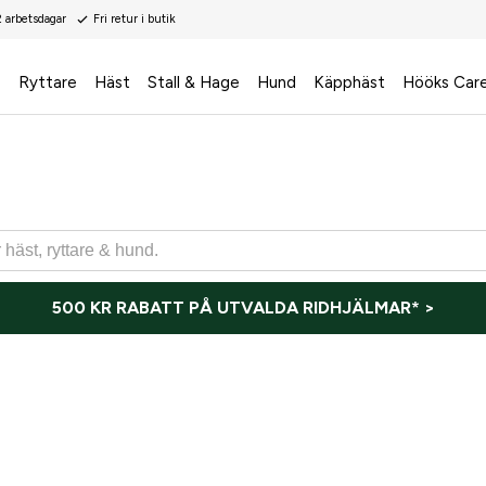
2 arbetsdagar
Fri retur i butik
s
Ryttare
Häst
Stall & Hage
Hund
Käpphäst
Hööks Car
500 KR RABATT PÅ UTVALDA RIDHJÄLMAR* >